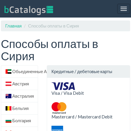
Tog
nav
Главная
Способы оплаты в Сирия
Способы оплаты в
Сирия
Обьединенные Арабские Эмираты
Кредитные / дебетовые карты
Австрия
Visa / Visa Debit
Австралия
Бельгия
Mastercard / Mastercard Debit
Болгария