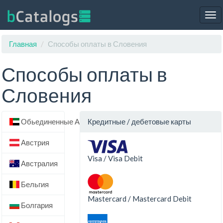
Tog
nav
Главная
Способы оплаты в Словения
Способы оплаты в
Словения
Обьединенные Арабские Эмираты
Кредитные / дебетовые карты
Австрия
Visa / Visa Debit
Австралия
Бельгия
Mastercard / Mastercard Debit
Болгария