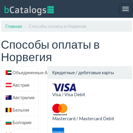
Tog
nav
Главная
Способы оплаты в Норвегия
Способы оплаты в
Норвегия
Обьединенные Арабские Эмираты
Кредитные / дебетовые карты
Австрия
Visa / Visa Debit
Австралия
Бельгия
Mastercard / Mastercard Debit
Болгария