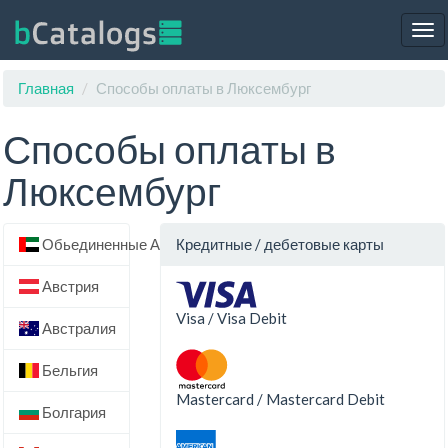
Tog
nav
Главная
Способы оплаты в Люксембург
Способы оплаты в
Люксембург
Обьединенные Арабские Эмираты
Кредитные / дебетовые карты
Австрия
Visa / Visa Debit
Австралия
Бельгия
Mastercard / Mastercard Debit
Болгария