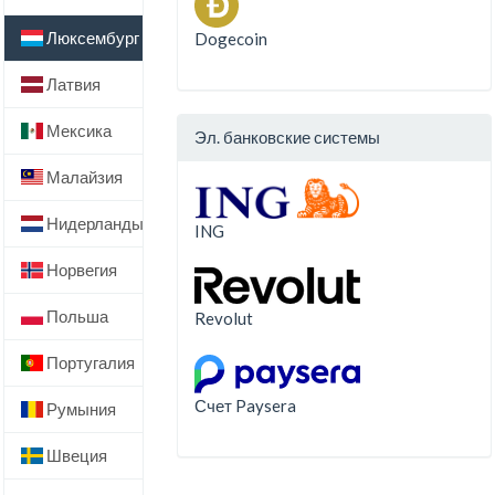
Люксембург
Dogecoin
Латвия
Мексика
Эл. банковские системы
Малайзия
Нидерланды
ING
Норвегия
Польша
Revolut
Португалия
Счет Paysera
Румыния
Швеция