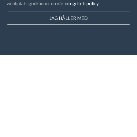
webbplats godkänner du vår
integritetspolicy
.
Länder
JAG HÅLLER MED
FAQ
Prissättning
Blogg
Betalningsmetoder
Lägg till ditt företag
Prenumeration på nyhetsbrev
Jag godkänner
villkoren
och
sekretesspolicyn