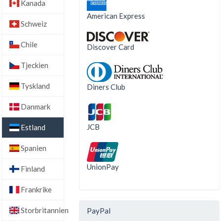
Kanada
American Express
Schweiz
Chile
Discover Card
Tjeckien
Tyskland
Diners Club
Danmark
JCB
Estland
Spanien
UnionPay
Finland
Frankrike
Storbritannien
PayPal