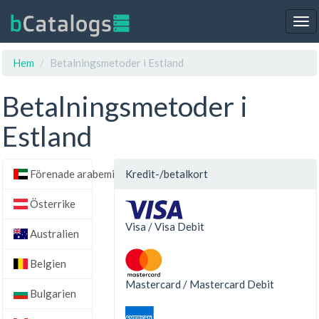
Tog
nav
Hem
Betalningsmetoder i Estland
Betalningsmetoder i
Estland
Förenade arabemiraten
Kredit-/betalkort
Österrike
Visa / Visa Debit
Australien
Belgien
Mastercard / Mastercard Debit
Bulgarien