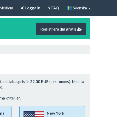
 Medlem
Logga in
FAQ
Svenska
Registrera dig gratis
sta databaspris är
22.00 EUR
(exkl. moms). Minsta
o.
na kriterier.
rna
New York