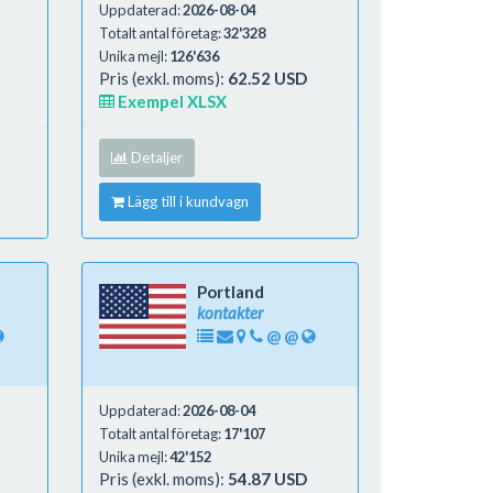
Uppdaterad:
2026-08-04
Totalt antal företag:
32'328
Unika mejl:
126'636
Pris (exkl. moms):
62.52 USD
Exempel XLSX
Detaljer
Lägg till i kundvagn
Portland
kontakter
@
@
Uppdaterad:
2026-08-04
Totalt antal företag:
17'107
Unika mejl:
42'152
Pris (exkl. moms):
54.87 USD