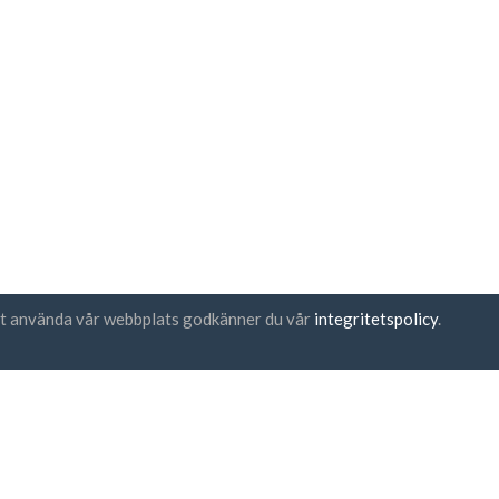
t använda vår webbplats godkänner du vår
integritetspolicy
.
eration på nyhetsbrev
UAB "ID forty six"
Företagskod: 302325999
momskod: LT100006016113
Gedimino g. 47, 44242 Kaunas,
E-post:
support@biz-catalogs
 godkänner
villkoren
och
etesspolicyn