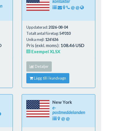
kontakter
en
@
@
Uppdaterad:
2026-08-04
Totalt antal företag:
54'010
Unika mejl:
126'636
D
Pris (exkl. moms):
108.46 USD
Exempel XLSX
Detaljer
Lägg till i kundvagn
New York
e-
postmeddelanden
@
@