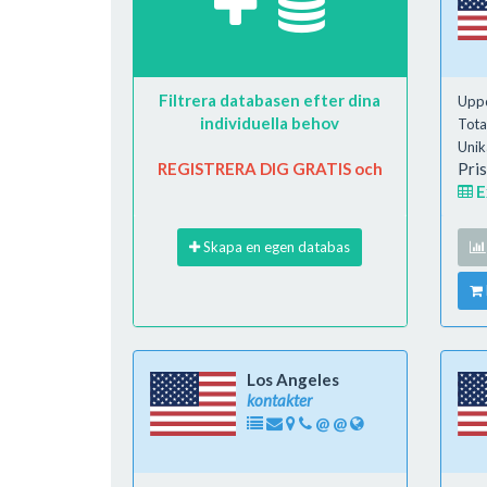
Filtrera databasen efter dina
Upp
individuella behov
Total
Unik
REGISTRERA DIG GRATIS och
Pris
E
Skapa en egen databas
Los Angeles
kontakter
@
@