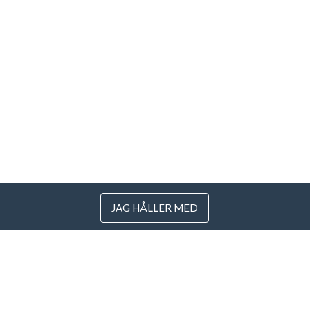
JAG HÅLLER MED
 Litauen
.com