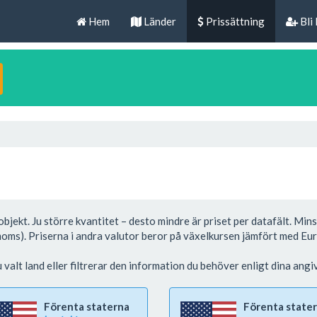
Hem
Länder
Prissättning
Bli
bjekt. Ju större kvantitet – desto mindre är priset per datafält. Min
moms). Priserna i andra valutor beror på växelkursen jämfört med Eur
valt land eller filtrerar den information du behöver enligt dina angiv
Förenta staterna
Förenta state