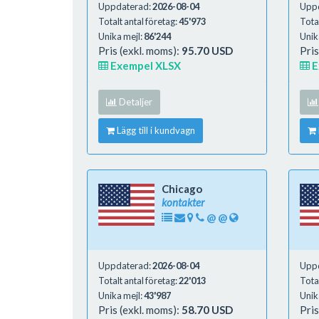
Uppdaterad:
2026-08-04
Upp
Totalt antal företag:
45'973
Total
Unika mejl:
86'244
Unik
Pris (exkl. moms):
95.70 USD
Pris
Exempel XLSX
E
Detaljer
Lägg till i kundvagn
Chicago
kontakter
@
@
Uppdaterad:
2026-08-04
Upp
Totalt antal företag:
22'013
Total
Unika mejl:
43'987
Unik
Pris (exkl. moms):
58.70 USD
Pris