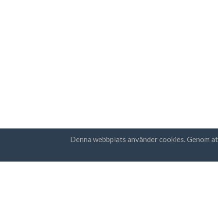
Denna webbplats använder cookies. Genom at
Länder
Prenum
FAQ
Prissättning
Jag
sekr
Blogg