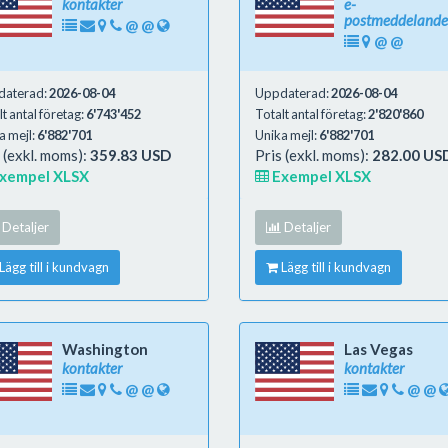
kontakter
e-
postmeddeland
@
@
@
@
daterad:
2026-08-04
Uppdaterad:
2026-08-04
t antal företag:
6'743'452
Totalt antal företag:
2'820'860
a mejl:
6'882'701
Unika mejl:
6'882'701
 (exkl. moms):
359.83 USD
Pris (exkl. moms):
282.00 US
xempel XLSX
Exempel XLSX
Detaljer
Detaljer
Lägg till i kundvagn
Lägg till i kundvagn
Washington
Las Vegas
kontakter
kontakter
@
@
@
@