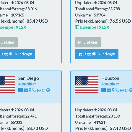
daterad:
2026-08-04
Uppdaterad:
2026-08-04
t antal företag:
38'016
Totalt antal företag:
35'788
a mejl:
109'165
Unika mejl:
53'704
 (exkl. moms):
85.49 USD
Pris (exkl. moms):
76.56 USD
xempel XLSX
Exempel XLSX
Detaljer
Detaljer
Lägg till i kundvagn
Lägg till i kundvagn
San Diego
Houston
kontakter
kontakter
@
@
@
@
daterad:
2026-08-04
Uppdaterad:
2026-08-04
t antal företag:
22'471
Totalt antal företag:
20'139
a mejl:
55'333
Unika mejl:
41'821
 (exkl. moms):
58.70 USD
Pris (exkl. moms):
57.42 USD