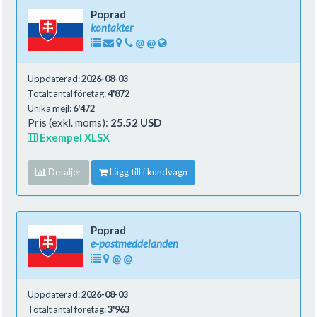
Poprad
kontakter
@
@
Uppdaterad:
2026-08-03
Totalt antal företag:
4'872
Unika mejl:
6'472
Pris (exkl. moms):
25.52 USD
Exempel XLSX
Detaljer
Lägg till i kundvagn
Poprad
e-postmeddelanden
@
@
Uppdaterad:
2026-08-03
Totalt antal företag:
3'963