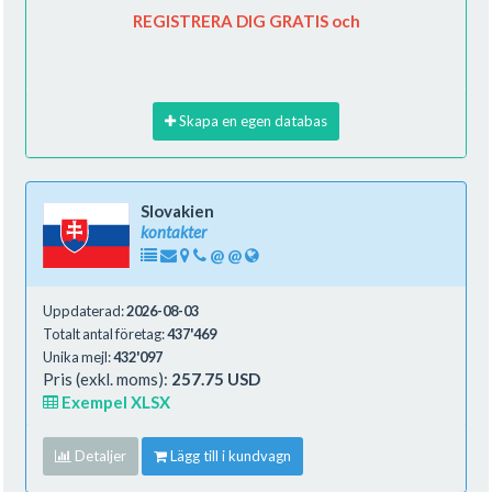
REGISTRERA DIG GRATIS och
Skapa en egen databas
Slovakien
kontakter
@
@
Uppdaterad:
2026-08-03
Totalt antal företag:
437'469
Unika mejl:
432'097
Pris (exkl. moms):
257.75 USD
Exempel XLSX
Detaljer
Lägg till i kundvagn