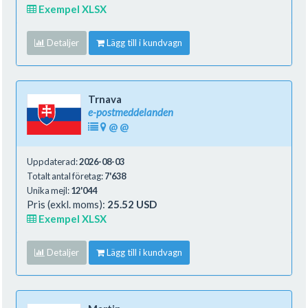
Exempel XLSX
Detaljer
Lägg till i kundvagn
Trnava
e-postmeddelanden
@
@
Uppdaterad:
2026-08-03
Totalt antal företag:
7'638
Unika mejl:
12'044
Pris (exkl. moms):
25.52 USD
Exempel XLSX
Detaljer
Lägg till i kundvagn