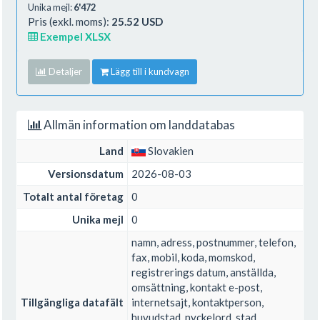
Unika mejl:
6'472
Pris (exkl. moms):
25.52 USD
Exempel XLSX
Detaljer
Lägg till i kundvagn
Allmän information om landdatabas
Land
Slovakien
Versionsdatum
2026-08-03
Totalt antal företag
0
Unika mejl
0
namn, adress, postnummer, telefon,
fax, mobil, koda, momskod,
registrerings datum, anställda,
omsättning, kontakt e-post,
Tillgängliga datafält
internetsajt, kontaktperson,
huvudstad, nyckelord, stad,