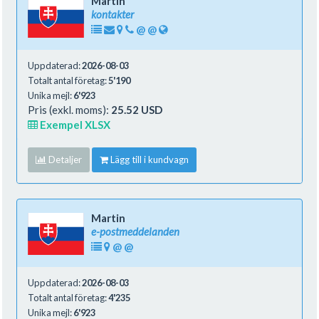
Martin
kontakter
@
@
Uppdaterad:
2026-08-03
Totalt antal företag:
5'190
Unika mejl:
6'923
Pris (exkl. moms):
25.52 USD
Exempel XLSX
Detaljer
Lägg till i kundvagn
Martin
e-postmeddelanden
@
@
Uppdaterad:
2026-08-03
Totalt antal företag:
4'235
Unika mejl:
6'923