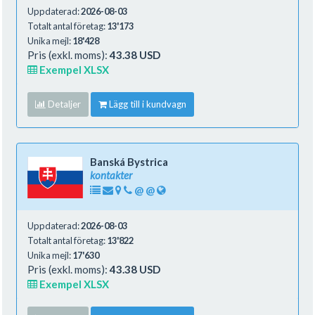
Uppdaterad:
2026-08-03
Totalt antal företag:
13'173
Unika mejl:
18'428
Pris (exkl. moms):
43.38 USD
Exempel XLSX
Detaljer
Lägg till i kundvagn
Banská Bystrica
kontakter
@
@
Uppdaterad:
2026-08-03
Totalt antal företag:
13'822
Unika mejl:
17'630
Pris (exkl. moms):
43.38 USD
Exempel XLSX