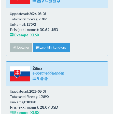
@
@
Uppdaterad:
2026-08-03
Totalt antal företag:
7'702
Unika mejl:
11'072
Pris (exkl. moms):
30.62 USD
Exempel XLSX
Detaljer
Lägg till i kundvagn
Žilina
e-postmeddelanden
@
@
Uppdaterad:
2026-08-03
Totalt antal företag:
10'890
Unika mejl:
18'428
Pris (exkl. moms):
28.07 USD
Exempel XLSX