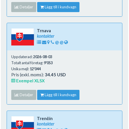
Detaljer
Lägg till i kundvagn
Trnava
kontakter
@
@
Uppdaterad:
2026-08-03
Totalt antal företag:
9'053
Unika mejl:
12'044
Pris (exkl. moms):
34.45 USD
Exempel XLSX
Detaljer
Lägg till i kundvagn
Trenčín
kontakter