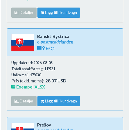
Detaljer
Lägg till i kundvagn
Banská Bystrica
e-postmeddelanden
@
@
Uppdaterad:
2026-08-03
Totalt antal företag:
11'521
Unika mejl:
17'630
Pris (exkl. moms):
28.07 USD
Exempel XLSX
Detaljer
Lägg till i kundvagn
Prešov