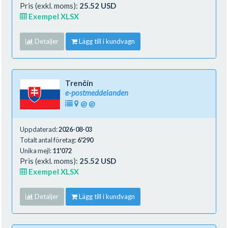
Pris (exkl. moms):
25.52 USD
Exempel XLSX
Detaljer
Lägg till i kundvagn
Trenčín
e-postmeddelanden
@
@
Uppdaterad:
2026-08-03
Totalt antal företag:
6'290
Unika mejl:
11'072
Pris (exkl. moms):
25.52 USD
Exempel XLSX
Detaljer
Lägg till i kundvagn