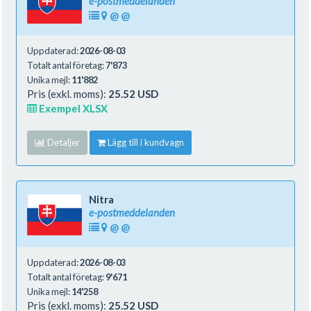
e-postmeddelanden
@
@
Uppdaterad:
2026-08-03
Totalt antal företag:
7'873
Unika mejl:
11'882
Pris (exkl. moms):
25.52 USD
Exempel XLSX
Detaljer
Lägg till i kundvagn
Nitra
e-postmeddelanden
@
@
Uppdaterad:
2026-08-03
Totalt antal företag:
9'671
Unika mejl:
14'258
Pris (exkl. moms):
25.52 USD