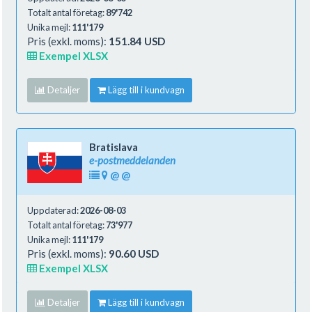
Totalt antal företag:
89'742
Unika mejl:
111'179
Pris (exkl. moms):
151.84 USD
Exempel XLSX
Detaljer
Lägg till i kundvagn
Bratislava
e-postmeddelanden
@
@
Uppdaterad:
2026-08-03
Totalt antal företag:
73'977
Unika mejl:
111'179
Pris (exkl. moms):
90.60 USD
Exempel XLSX
Detaljer
Lägg till i kundvagn