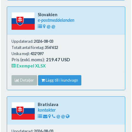
Slovakien
e-postmeddelanden
@
@
Uppdaterad:
2026-08-03
Totalt antal företag:
356'612
Unika mejl:
432'097
Pris (exkl. moms):
219.47 USD
Exempel XLSX
Detaljer
Lägg till i kundvagn
Bratislava
kontakter
@
@
Uppdaterad:
2026-08-03