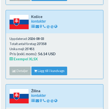
Košice
kontakter
@
@
Uppdaterad:
2026-08-03
Totalt antal företag:
23'358
Unika mejl:
25'451
Pris (exkl. moms):
56.14 USD
Exempel XLSX
Detaljer
Lägg till i kundvagn
Žilina
kontakter
@
@