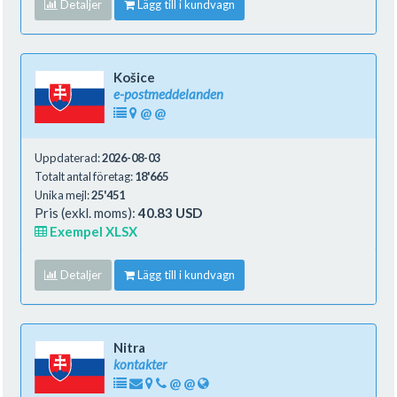
Detaljer
Lägg till i kundvagn
Košice
e-postmeddelanden
@
@
Uppdaterad:
2026-08-03
Totalt antal företag:
18'665
Unika mejl:
25'451
Pris (exkl. moms):
40.83 USD
Exempel XLSX
Detaljer
Lägg till i kundvagn
Nitra
kontakter
@
@