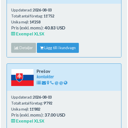
Uppdaterad:
2026-08-03
Totalt antal företag:
11'752
Unika mejl:
14'258
Pris (exkl. moms):
40.83 USD
Exempel XLSX
Detaljer
Lägg till i kundvagn
Prešov
kontakter
@
@
Uppdaterad:
2026-08-03
Totalt antal företag:
9'792
Unika mejl:
11'882
Pris (exkl. moms):
37.00 USD
Exempel XLSX