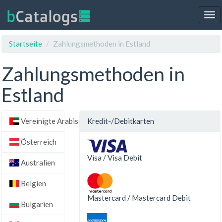
Tog
nav
Startseite
Zahlungsmethoden in Estland
Zahlungsmethoden in
Estland
Vereinigte Arabische Emirate
Kredit-/Debitkarten
Österreich
Visa / Visa Debit
Australien
Belgien
Mastercard / Mastercard Debit
Bulgarien