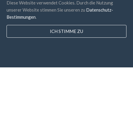
Diese Website verwendet Cookies. Durch die Nutzung
unserer Website stimmen Sie unseren zu
Datenschutz-
Bestimmungen
.
Länder
ICH STIMME ZU
FAQ
Preisgestaltung
Bloggen
Zahlungsarten
Fügen Sie Ihr Unternehmen hinzu
Newsletter-Abonnement