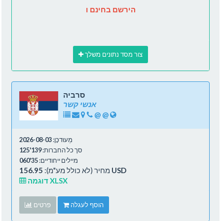
הירשם בחינם ו
צור מסד נתונים משלך
סרביה
אנשי קשר
@
@
מְעוּדכָּן:
2026-08-03
סך כל החברות:
139'125
מיילים ייחודיים:
35'060
156.95 USD
מחיר (לא כולל מע"מ):
דוגמה XLSX
הוסף לעגלה
פרטים