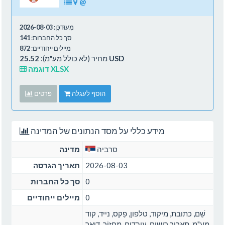
@
מְעוּדכָּן:
2026-08-03
סך כל החברות:
141
מיילים ייחודיים:
872
25.52 USD
מחיר (לא כולל מע"מ):
דוגמה XLSX
הוסף לעגלה
פרטים
מידע כללי על מסד הנתונים של המדינה
סרביה
מדינה
2026-08-03
תאריך הגרסה
0
סך כל החברות
0
מיילים ייחודיים
שֵׁם, כתובת, מיקוד, טלפון, פַקס, נייד, קוד
מע"מ, תאריך רישום, עובדים, מַחזוֹר, דואר