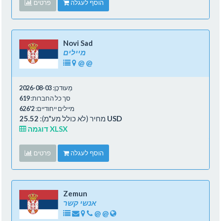
הוסף לעגלה
פרטים
Novi Sad
מיילים
@
@
מְעוּדכָּן:
2026-08-03
סך כל החברות:
619
מיילים ייחודיים:
2'626
25.52 USD
מחיר (לא כולל מע"מ):
דוגמה XLSX
הוסף לעגלה
פרטים
Zemun
אנשי קשר
@
@