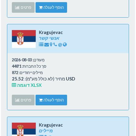
הוסף לעגלה
פרטים
Kragujevac
אנשי קשר
@
מְעוּדכָּן:
2026-08-03
סך כל החברות:
1'448
מיילים ייחודיים:
872
25.52 USD
מחיר (לא כולל מע"מ):
דוגמה XLSX
הוסף לעגלה
פרטים
Kragujevac
מיילים