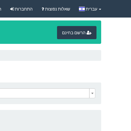
‏עברית‏
שאלות נפוצות
התחברות
ה
הרשם בחינם