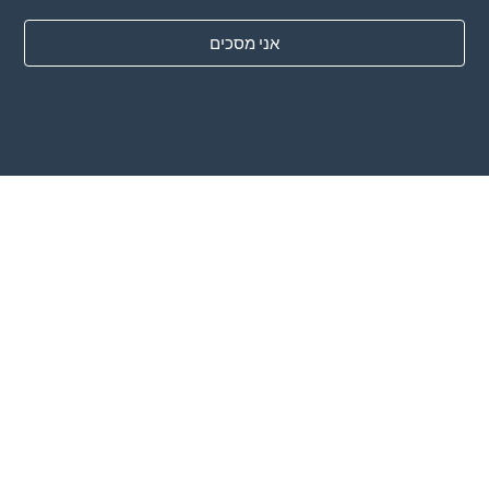
תמחור
אני מסכים
בלוג
שיטות תשלום
הוסף את החברה שלך
מנוי לעיתון
אני מסכים עם
התנאים וההגבלות
ומדיניות הפרטיות
UAB "ID forty six"
קוד חברה: 302325999