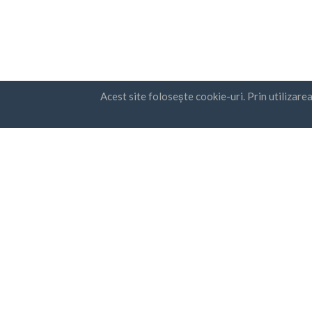
Acest site folosește cookie-uri. Prin utilizare
Țări
Subscri
FAQ
Prețuri
Sunt
Cond
Blog
conf
Metode de plata
Adăugați compania dvs