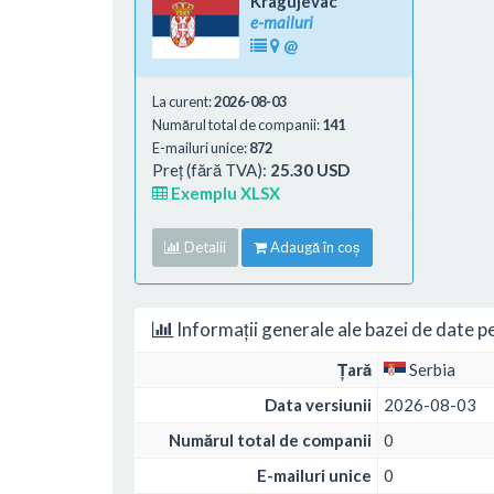
Kragujevac
e-mailuri
@
La curent:
2026-08-03
Numărul total de companii:
141
E-mailuri unice:
872
Preț (fără TVA):
25.30 USD
Exemplu XLSX
Detalii
Adaugă în coș
Informații generale ale bazei de date p
Țară
Serbia
Data versiunii
2026-08-03
Numărul total de companii
0
E-mailuri unice
0