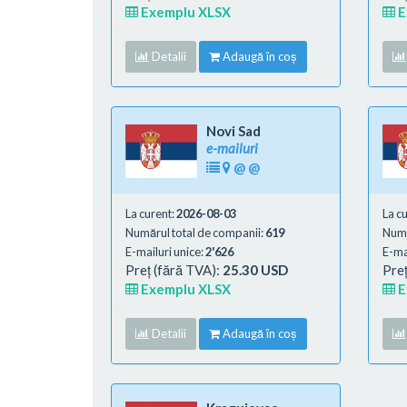
Exemplu XLSX
E
Detalii
Adaugă în coș
Novi Sad
e-mailuri
@
@
La curent:
2026-08-03
La c
Numărul total de companii:
619
Numă
E-mailuri unice:
2'626
E-mai
Preț (fără TVA):
25.30 USD
Preț
Exemplu XLSX
E
Detalii
Adaugă în coș