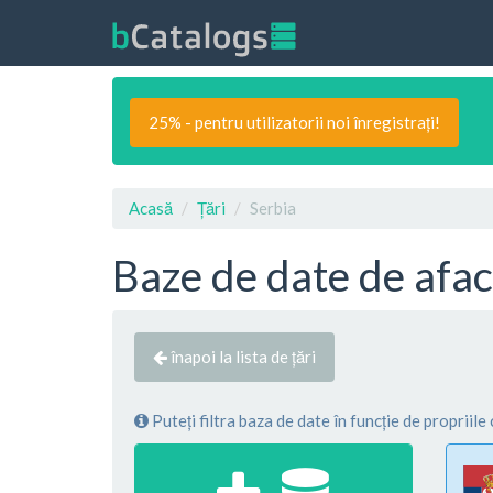
25% - pentru utilizatorii noi înregistrați!
Acasă
Țări
Serbia
Baze de date de afac
înapoi la lista de țări
Puteți filtra baza de date în funcție de propriile 