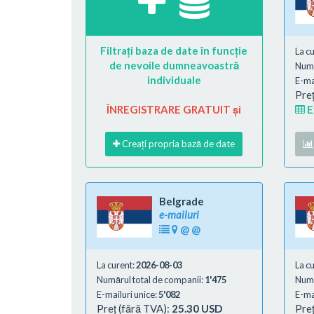
Filtrați baza de date în funcție
La c
de nevoile dumneavoastră
Numă
individuale
E-mai
Preț
ÎNREGISTRARE GRATUIT și
E
Creați propria bază de date
Belgrade
e-mailuri
@
@
La curent:
2026-08-03
La c
Numărul total de companii:
1'475
Numă
E-mailuri unice:
5'082
E-mai
Preț (fără TVA):
25.30 USD
Preț