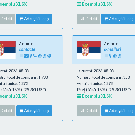
xemplu XLSX
Exemplu XLSX
Detalii
Adaugă în coș
Detalii
Adaugă în coș
Zemun
Zemun
contacte
e-mailuri
@
@
@
@
urent:
2026-08-03
La curent:
2026-08-03
rul total de companii:
1'930
Numărul total de companii:
350
luri unice:
1'273
E-mailuri unice:
1'273
 (fără TVA):
25.30 USD
Preț (fără TVA):
25.30 USD
xemplu XLSX
Exemplu XLSX
Detalii
Adaugă în coș
Detalii
Adaugă în coș