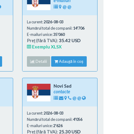
e-mailuri
@
@
La curent:
2026-08-03
Numărul total de companii:
14'706
E-mailuri unice:
35'060
Preț (fără TVA):
35.42 USD
Exemplu XLSX
Detalii
Adaugă în coș
Novi Sad
contacte
@
@
La curent:
2026-08-03
Numărul total de companii:
4'056
E-mailuri unice:
2'626
Preț (fără TVA):
25.30 USD