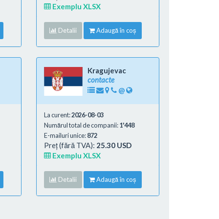
Exemplu XLSX
Detalii
Adaugă în coș
Kragujevac
contacte
@
La curent:
2026-08-03
Numărul total de companii:
1'448
E-mailuri unice:
872
Preț (fără TVA):
25.30 USD
Exemplu XLSX
Detalii
Adaugă în coș