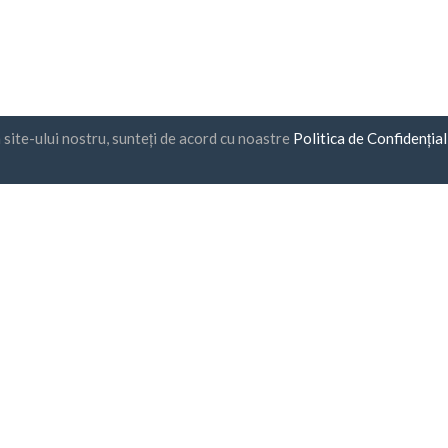
a site-ului nostru, sunteți de acord cu noastre
Politica de Confidențial
ptie la stiri
UAB "ID forty six"
Codul companiei: 302325999
cod de TVA: LT10000601611
Gedimino g. 47, 44242 Kaunas,
E-mail:
support@biz-catalogs
 de acord cu
Termenii și
ițiile
și
Politica de
idențialitate
Plata securizata
livrare o ora
Garanție de returnare a banil