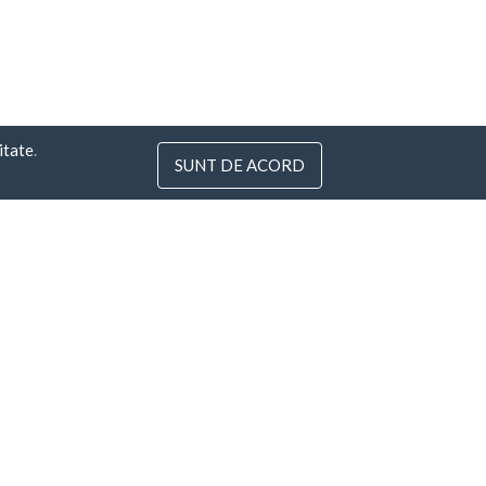
itate
.
SUNT DE ACORD
3
 Lituania
.com
or în 30 de zile
Toate metodele de
plată »