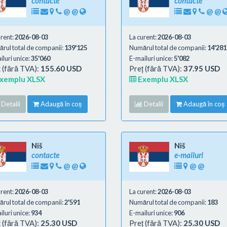
contacte
contacte
@
@
@
@
urent:
2026-08-03
La curent:
2026-08-03
rul total de companii:
139'125
Numărul total de companii:
14'281
luri unice:
35'060
E-mailuri unice:
5'082
 (fără TVA):
155.60 USD
Preț (fără TVA):
37.95 USD
xemplu XLSX
Exemplu XLSX
Detalii
Adaugă în coș
Detalii
Adaugă în coș
Niš
Niš
contacte
e-mailuri
@
@
@
@
urent:
2026-08-03
La curent:
2026-08-03
rul total de companii:
2'591
Numărul total de companii:
183
luri unice:
934
E-mailuri unice:
906
 (fără TVA):
25.30 USD
Preț (fără TVA):
25.30 USD