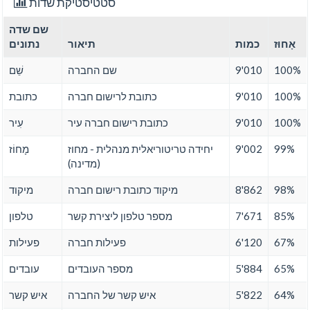
סטטיסטיקת שדות
שם שדה
אָחוּז
כמות
תיאור
נתונים
100%
9'010
שם החברה
שֵׁם
100%
9'010
כתובת לרישום חברה
כתובת
100%
9'010
כתובת רישום חברה עיר
עִיר
99%
9'002
יחידה טריטוריאלית מנהלית - מחוז
מָחוֹז
(מדינה)
98%
8'862
מיקוד כתובת רישום חברה
מיקוד
85%
7'671
מספר טלפון ליצירת קשר
טלפון
67%
6'120
פעילות חברה
פעילות
65%
5'884
מספר העובדים
עובדים
64%
5'822
איש קשר של החברה
איש קשר