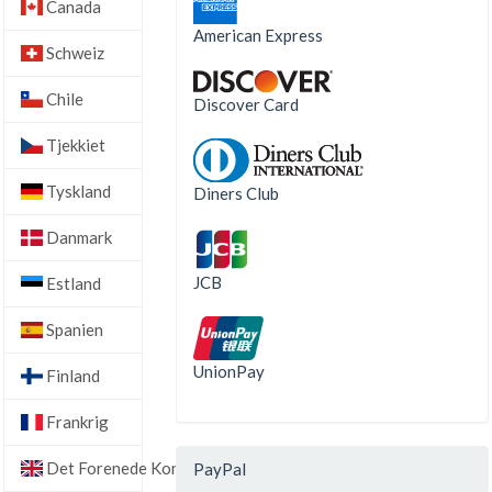
Canada
American Express
Schweiz
Chile
Discover Card
Tjekkiet
Tyskland
Diners Club
Danmark
JCB
Estland
Spanien
UnionPay
Finland
Frankrig
Det Forenede Kongerige
PayPal