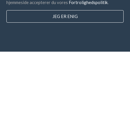
hjemmeside accepterer du vores
Fortrolighedspolitik
.
JEG ER ENIG
lande
FAQ
Prissætning
Blog
Betalingsmetoder
Tilføj din virksomhed
Nyhedsbrev abonnement
Jeg accepterer
vilkår og betingelser
og
privatlivspolitik