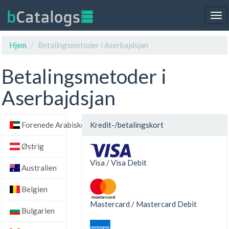
Tog
nav
Hjem
Betalingsmetoder i Aserbajdsjan
Betalingsmetoder i
Aserbajdsjan
Forenede Arabiske Emirater
Kredit-/betalingskort
Østrig
Visa / Visa Debit
Australien
Belgien
Mastercard / Mastercard Debit
Bulgarien