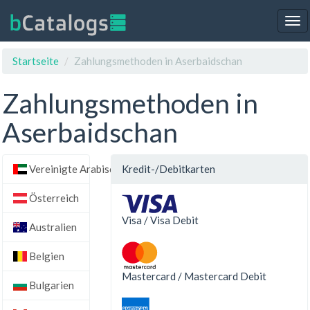
Tog
nav
Startseite
Zahlungsmethoden in Aserbaidschan
Zahlungsmethoden in
Aserbaidschan
Vereinigte Arabische Emirate
Kredit-/Debitkarten
Österreich
Visa / Visa Debit
Australien
Belgien
Mastercard / Mastercard Debit
Bulgarien