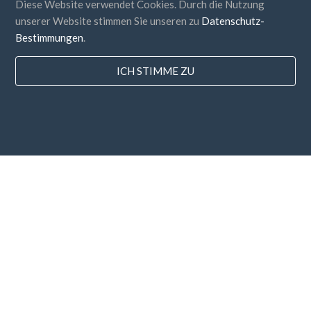
Diese Website verwendet Cookies. Durch die Nutzung
unserer Website stimmen Sie unseren zu
Datenschutz-
Bestimmungen
.
ICH STIMME ZU
Länder
FAQ
Preisgestaltung
Bloggen
Zahlungsarten
Fügen Sie Ihr Unternehmen hinzu
Newsletter-Abonnement