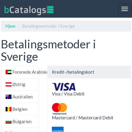
Tog
nav
Hjem
Betalingsmetoder i Sverige
Betalingsmetoder i
Sverige
Forenede Arabiske Emirater
Kredit-/betalingskort
Østrig
Visa / Visa Debit
Australien
Belgien
Mastercard / Mastercard Debit
Bulgarien