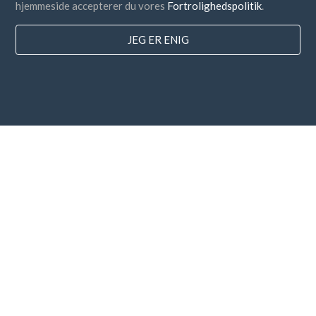
hjemmeside accepterer du vores
Fortrolighedspolitik
.
JEG ER ENIG
lande
FAQ
Prissætning
Blog
Betalingsmetoder
Tilføj din virksomhed
Nyhedsbrev abonnement
Jeg accepterer
vilkår og betingelser
og
privatlivspolitik