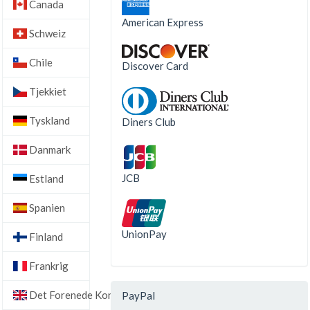
Canada
American Express
Schweiz
Chile
Discover Card
Tjekkiet
Tyskland
Diners Club
Danmark
JCB
Estland
Spanien
UnionPay
Finland
Frankrig
Det Forenede Kongerige
PayPal