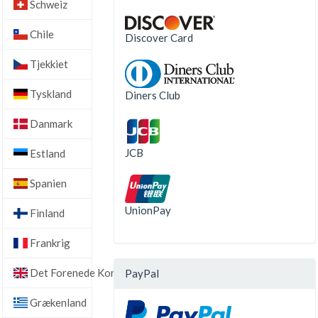
Schweiz
Chile
Discover Card
Tjekkiet
Tyskland
Diners Club
Danmark
JCB
Estland
Spanien
UnionPay
Finland
Frankrig
Det Forenede Kongerige
PayPal
Grækenland