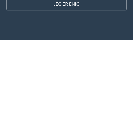
JEG ER ENIG
lande
FAQ
Prissætning
Blog
Betalingsmetoder
Tilføj din virksomhed
Nyhedsbrev abonnement
Jeg accepterer
vilkår og betingelser
og
privatlivspolitik