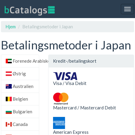
Tog
nav
Hjem
Betalingsmetoder i Japan
Betalingsmetoder i Japan
Forenede Arabiske Emirater
Kredit-/betalingskort
Østrig
Visa / Visa Debit
Australien
Belgien
Mastercard / Mastercard Debit
Bulgarien
Canada
American Express