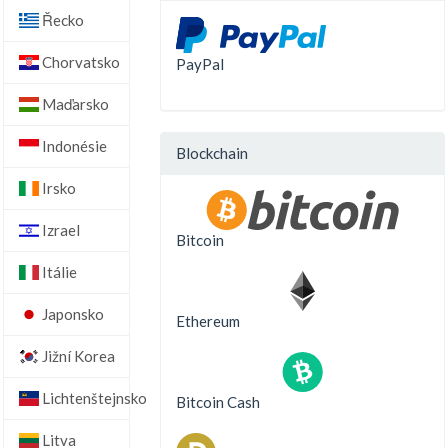
Řecko
Chorvatsko
PayPal
Maďarsko
Indonésie
Blockchain
Irsko
Izrael
Bitcoin
Itálie
Japonsko
Ethereum
Jižní Korea
Lichtenštejnsko
Bitcoin Cash
Litva