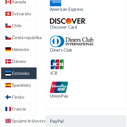
Kanada
American Express
Švýcarsko
Chile
Discover Card
Česká republika
Německo
Diners Club
Dánsko
JCB
Estonsko
Španělsko
UnionPay
Finsko
Francie
Spojené království
PayPal