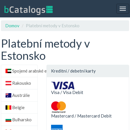
Tog
nav
Domov
Platební metody v Estonsko
Platební metody v
Estonsko
Spojené arabské emiráty
Kreditní / debetní karty
Rakousko
Visa / Visa Debit
Austrálie
Belgie
Mastercard / Mastercard Debit
Bulharsko