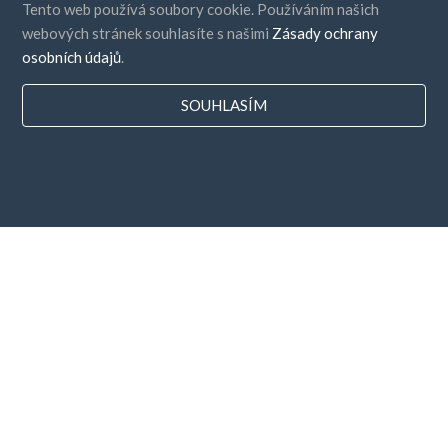
Tento web používá soubory cookie. Používáním našich
webových stránek souhlasíte s našimi
Zásady ochrany
osobních údajů
.
Země
SOUHLASÍM
FAQ
Ceny
Blog
Platební metody
Přidejte svou společnost
Přihlášení k odběru bulletinu