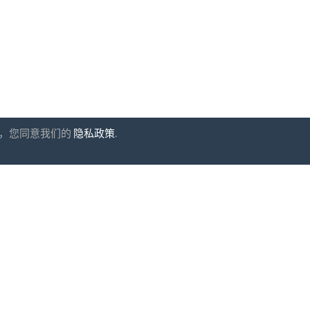
网站，您同意我们的
隐私政策
.
阅
UAB "ID forty six"
公司代码: 302325999
增值税代码: LT10000601611
Gedimino g. 47, 44242 Kaun
电子邮件:
support@biz-catalo
同意
条款和条件
以及
隐私政策
安全支付
一小时交货
30天退款保证