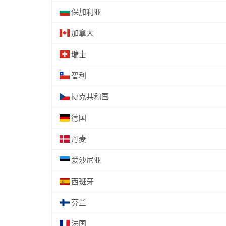
保加利亚
加拿大
瑞士
智利
捷克共和国
德国
丹麦
爱沙尼亚
西班牙
芬兰
法国