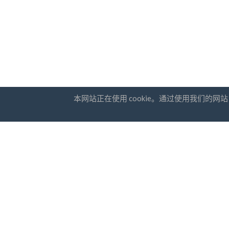
本网站正在使用 cookie。通过使用我们的
国家
通讯订
常问问题
价钱
我
博客
支付方式
添加您的公司