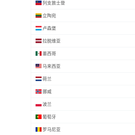
列支敦士登
立陶宛
卢森堡
拉脱维亚
墨西哥
马来西亚
荷兰
挪威
波兰
葡萄牙
罗马尼亚