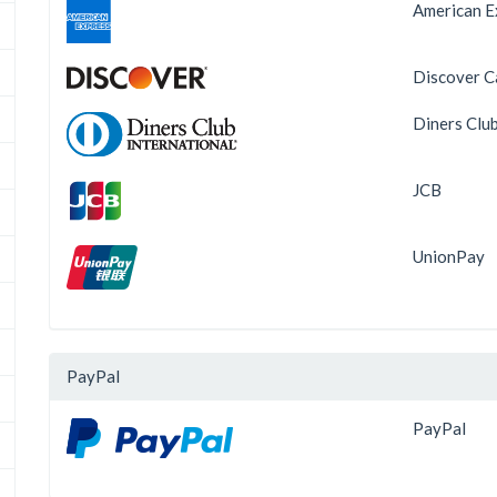
American E
Discover C
Diners Clu
JCB
UnionPay
PayPal
PayPal