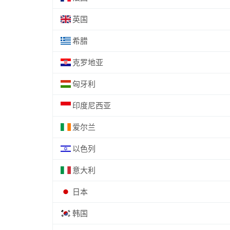
英国
希腊
克罗地亚
匈牙利
印度尼西亚
爱尔兰
以色列
意大利
日本
韩国