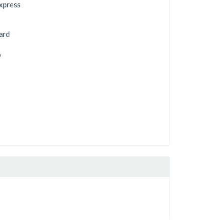
xpress
ard
b