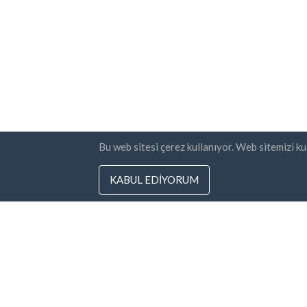
Bu web sitesi çerez kullanıyor. Web sitemizi k
KABUL EDIYORUM
Ülkeler
Bülten
SSS
Fiyatlandırma
Şart
Poli
Blog
Ödeme metodları