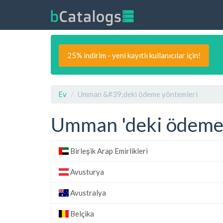
25% indirim - yeni kayıtlı kullanıcılar için!
Ev
Umman &#39;deki ödeme yöntemleri
Umman 'deki ödeme
Birleşik Arap Emirlikleri
Avusturya
Avustralya
Belçika