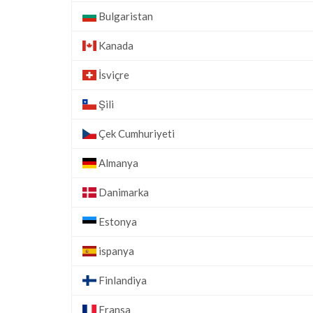
Bulgaristan
Kanada
İsviçre
Şili
Çek Cumhuriyeti
Almanya
Danimarka
Estonya
ispanya
Finlandiya
Fransa