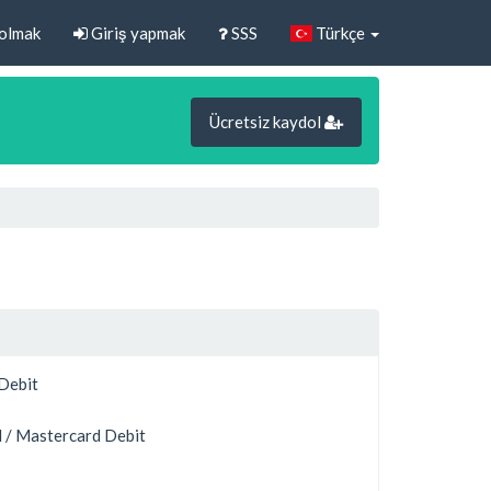
olmak
Giriş yapmak
SSS
Türkçe
Ücretsiz kaydol
 Debit
 / Mastercard Debit