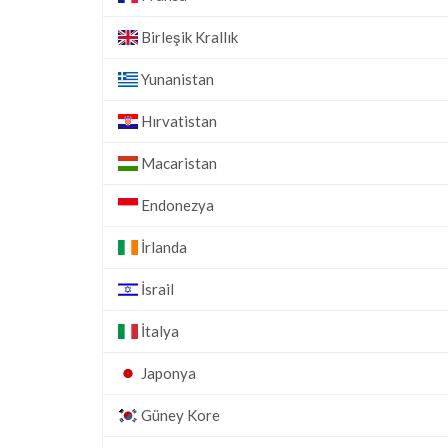
Birleşik Krallık
Yunanistan
Hırvatistan
Macaristan
Endonezya
İrlanda
İsrail
İtalya
Japonya
Güney Kore