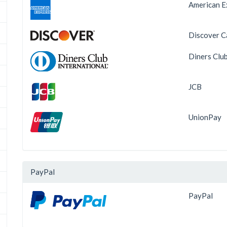
American E
Discover C
Diners Clu
JCB
UnionPay
PayPal
PayPal