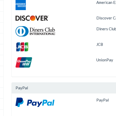
American E
Discover C
Diners Clu
JCB
UnionPay
PayPal
PayPal