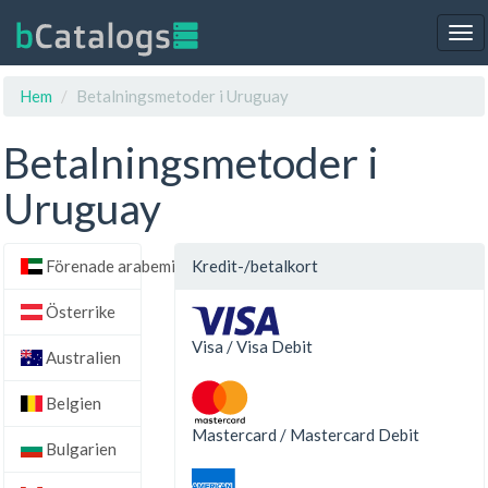
Tog
nav
Hem
Betalningsmetoder i Uruguay
Betalningsmetoder i
Uruguay
Förenade arabemiraten
Kredit-/betalkort
Österrike
Visa / Visa Debit
Australien
Belgien
Mastercard / Mastercard Debit
Bulgarien