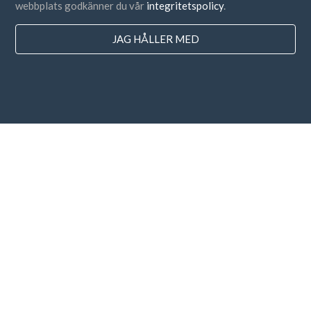
webbplats godkänner du vår
integritetspolicy
.
JAG HÅLLER MED
Länder
FAQ
Prissättning
Blogg
Betalningsmetoder
Lägg till ditt företag
Prenumeration på nyhetsbrev
Jag godkänner
villkoren
och
sekretesspolicyn