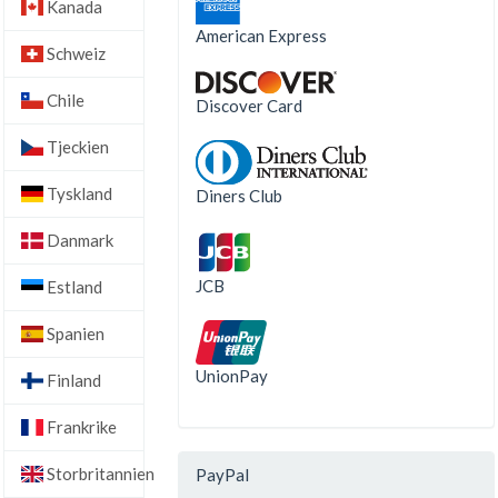
Kanada
American Express
Schweiz
Chile
Discover Card
Tjeckien
Tyskland
Diners Club
Danmark
JCB
Estland
Spanien
UnionPay
Finland
Frankrike
Storbritannien
PayPal