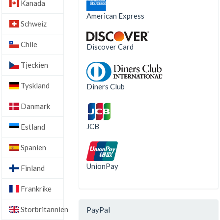
Kanada
American Express
Schweiz
Chile
Discover Card
Tjeckien
Tyskland
Diners Club
Danmark
JCB
Estland
Spanien
UnionPay
Finland
Frankrike
Storbritannien
PayPal