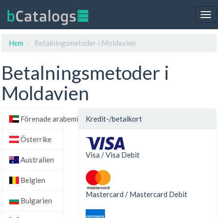
Tog
nav
Hem
Betalningsmetoder i Moldavien
Betalningsmetoder i
Moldavien
Förenade arabemiraten
Kredit-/betalkort
Österrike
Visa / Visa Debit
Australien
Belgien
Mastercard / Mastercard Debit
Bulgarien