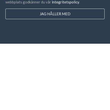
webbplats godkänner du vår
integritetspolicy
.
JAG HÅLLER MED
Länder
FAQ
Prissättning
Blogg
Betalningsmetoder
Lägg till ditt företag
Prenumeration på nyhetsbrev
Jag godkänner
villkoren
och
sekretesspolicyn