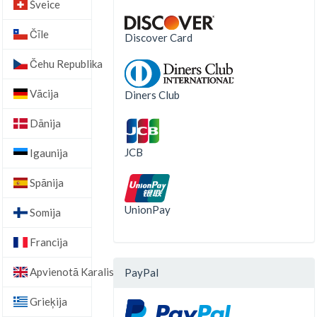
Šveice
Čīle
Discover Card
Čehu Republika
Vācija
Diners Club
Dānija
JCB
Igaunija
Spānija
UnionPay
Somija
Francija
Apvienotā Karaliste
PayPal
Grieķija