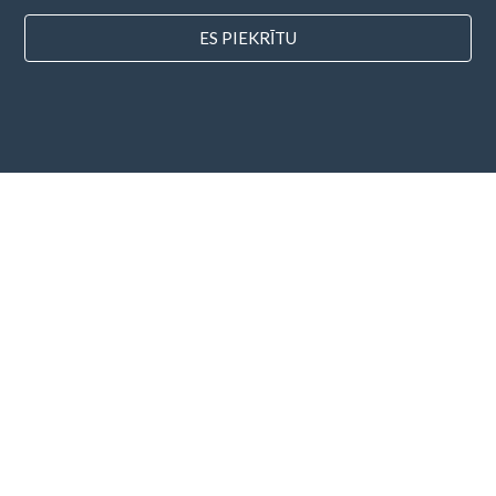
ES PIEKRĪTU
valstis
FAQ
Cenu noteikšana
Emuārs
Maksājuma metodes
Pievienojiet savu uzņēmumu
Biļetena abonēšana
Es piekrītu
Noteikumiem un nosacījumiem
un
Privātuma
politikai