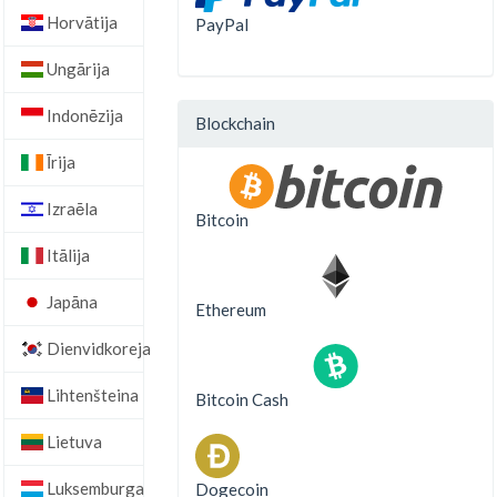
Horvātija
PayPal
Ungārija
Indonēzija
Blockchain
Īrija
Izraēla
Bitcoin
Itālija
Japāna
Ethereum
Dienvidkoreja
Lihtenšteina
Bitcoin Cash
Lietuva
Luksemburga
Dogecoin