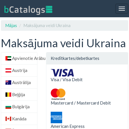
Tog
nav
Mājas
Maksājuma veidi Ukraina
Maksājuma veidi Ukraina
Apvienotie Arābu Emirāti
Kredītkartes/debetkartes
Austrija
Visa / Visa Debit
Austrālija
Beļģija
Mastercard / Mastercard Debit
Bulgārija
Kanāda
American Express