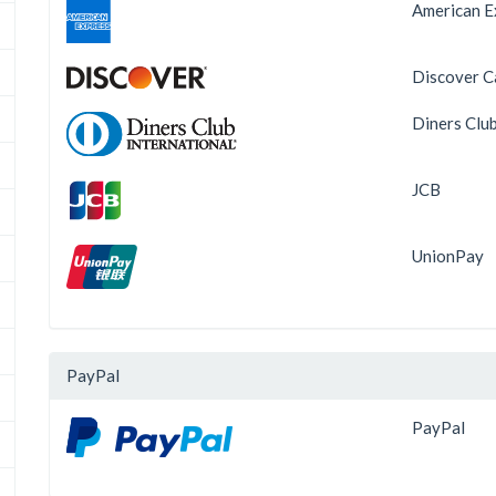
American E
Discover C
Diners Clu
JCB
UnionPay
PayPal
PayPal