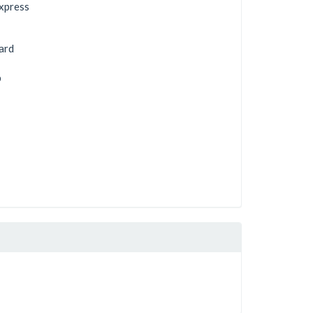
xpress
ard
b