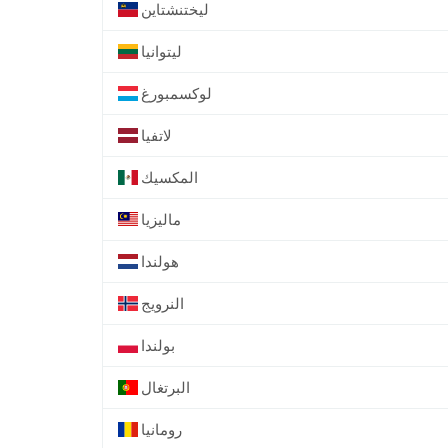
ليختنشتاين
ليتوانيا
لوكسمبورغ
لاتفيا
المكسيك
ماليزيا
هولندا
النرويج
بولندا
البرتغال
رومانيا