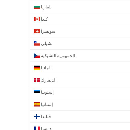
بلغاريا
كندا
سويسرا
تشيلي
الجمهورية التشيكية
ألمانيا
الدنمارك
إستونيا
إسبانيا
فنلندا
فرنسا