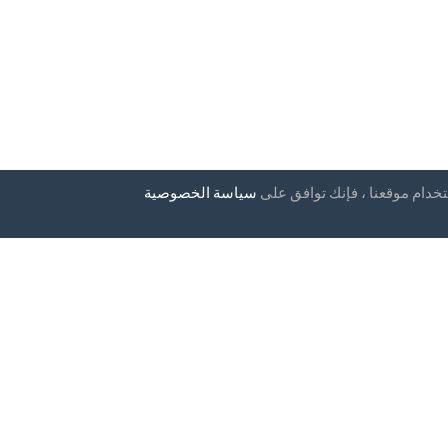
تخدام موقعنا ، فإنك توافق على
سياسة الخصوصية
إخبارية
بلدان
التعليمات
التسعير
ياسة
صية
مقالات
طرق الدفع
أضف شركتك