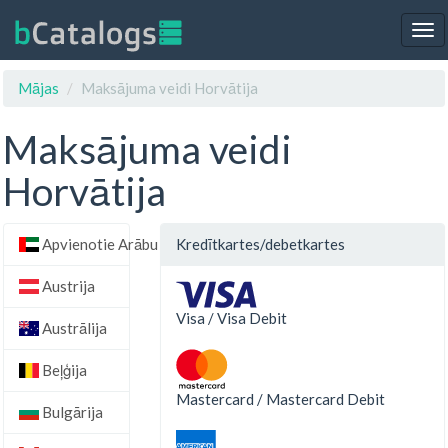
Tog
nav
Mājas
Maksājuma veidi Horvātija
Maksājuma veidi
Horvātija
Apvienotie Arābu Emirāti
Kredītkartes/debetkartes
Austrija
Visa / Visa Debit
Austrālija
Beļģija
Mastercard / Mastercard Debit
Bulgārija