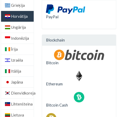
Grieķija
Horvātija
PayPal
Ungārija
Indonēzija
Blockchain
Īrija
Izraēla
Bitcoin
Itālija
Japāna
Ethereum
Dienvidkoreja
Lihtenšteina
Bitcoin Cash
Lietuva