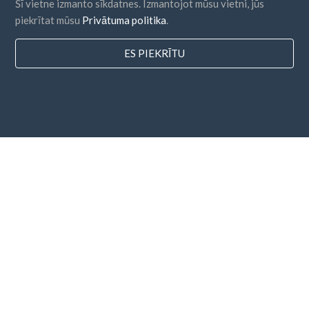
Šī vietne izmanto sīkdatnes. Izmantojot mūsu vietni, jūs
piekrītat mūsu
Privātuma politika
.
ES PIEKRĪTU
valstis
FAQ
Cenu noteikšana
Emuārs
Maksājuma metodes
Pievienojiet savu uzņēmumu
Biļetena abonēšana
Es piekrītu
Noteikumiem un nosacījumiem
un
Privātuma