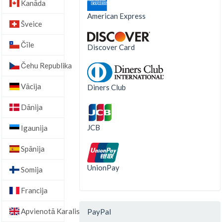
Kanāda
American Express
Šveice
Čīle
Discover Card
Čehu Republika
Vācija
Diners Club
Dānija
JCB
Igaunija
Spānija
UnionPay
Somija
Francija
Apvienotā Karaliste
PayPal