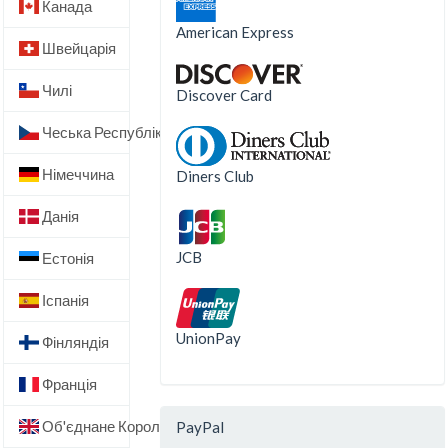
Канада
American Express
Швейцарія
Чилі
Discover Card
Чеська Республіка
Німеччина
Diners Club
Данія
JCB
Естонія
Іспанія
UnionPay
Фінляндія
Франція
Об'єднане Королівство
PayPal