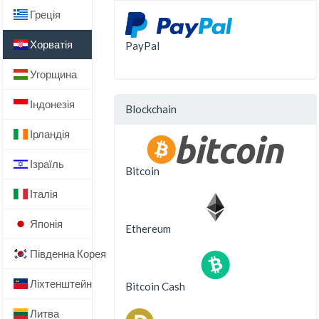
Греція
Хорватія
PayPal
Угорщина
Індонезія
Blockchain
Ірландія
Ізраїль
Bitcoin
Італія
Японія
Ethereum
Південна Корея
Ліхтенштейн
Bitcoin Cash
Литва