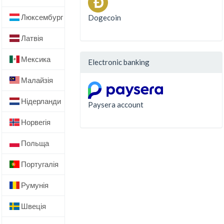
Люксембург
Dogecoin
Латвія
Мексика
Electronic banking
Малайзія
Нідерланди
Paysera account
Норвегія
Польща
Португалія
Румунія
Швеція