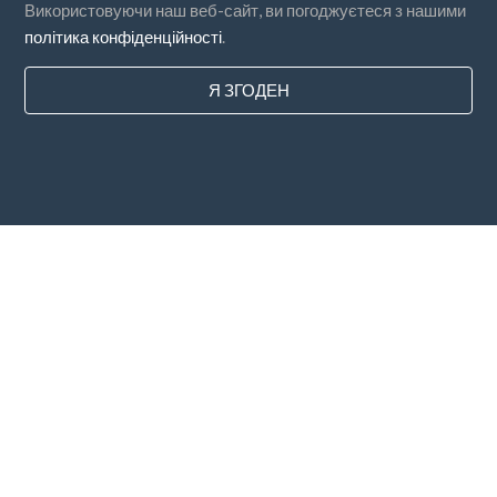
Використовуючи наш веб-сайт, ви погоджуєтеся з нашими
політика конфіденційності
.
Я ЗГОДЕН
Країни
FAQ
Ціноутворення
Блог
Методи оплати
Додайте свою компанію
Підписка на розсилку
Я згоден з
Умовами
та
Політикою конфіденційності