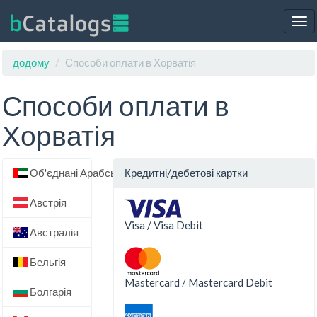
Tog
nav
додому
Способи оплати в Хорватія
Способи оплати в
Хорватія
Об'єднані Арабські Емірати
Кредитні/дебетові картки
Австрія
Visa / Visa Debit
Австралія
Бельгія
Mastercard / Mastercard Debit
Болгарія