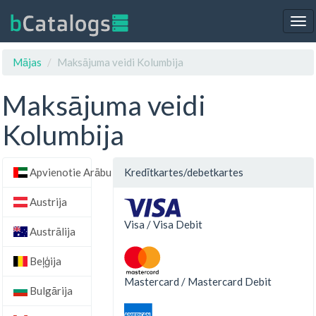
Tog
nav
Mājas
Maksājuma veidi Kolumbija
Maksājuma veidi
Kolumbija
Apvienotie Arābu Emirāti
Kredītkartes/debetkartes
Austrija
Visa / Visa Debit
Austrālija
Beļģija
Mastercard / Mastercard Debit
Bulgārija