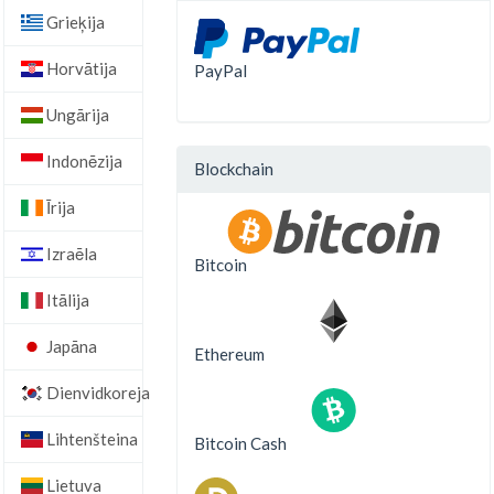
Grieķija
Horvātija
PayPal
Ungārija
Indonēzija
Blockchain
Īrija
Izraēla
Bitcoin
Itālija
Japāna
Ethereum
Dienvidkoreja
Lihtenšteina
Bitcoin Cash
Lietuva