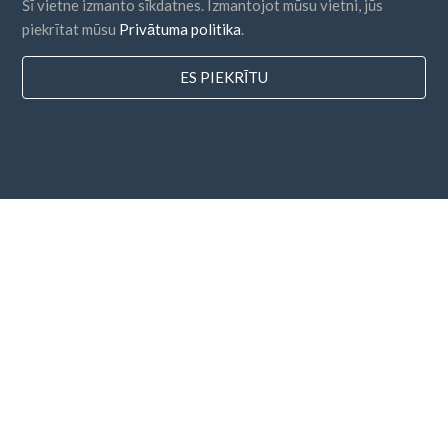
Šī vietne izmanto sīkdatnes. Izmantojot mūsu vietni, jūs
piekrītat mūsu
Privātuma politika
.
ES PIEKRĪTU
valstis
FAQ
Cenu noteikšana
Emuārs
Maksājuma metodes
Pievienojiet savu uzņēmumu
Biļetena abonēšana
Es piekrītu
Noteikumiem un nosacījumiem
un
Privātuma