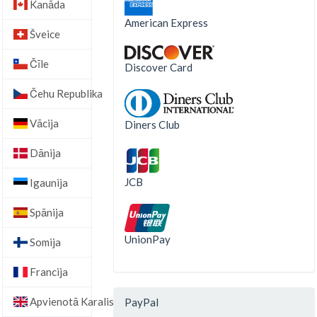
Kanāda
American Express
Šveice
Čīle
Discover Card
Čehu Republika
Vācija
Diners Club
Dānija
JCB
Igaunija
Spānija
UnionPay
Somija
Francija
Apvienotā Karaliste
PayPal