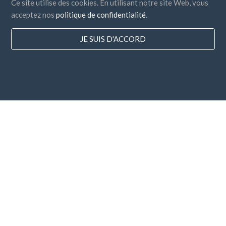
Ce site utilise des cookies. En utilisant notre site Web, vous
acceptez nos
politique de confidentialité
.
JE SUIS D'ACCORD
Pays
FAQ
Tarification
Blog
Modes de règlement
Ajoutez votre entreprise
Inscription à la Newsletter
J'accepte les
termes et conditions
et
la politique de