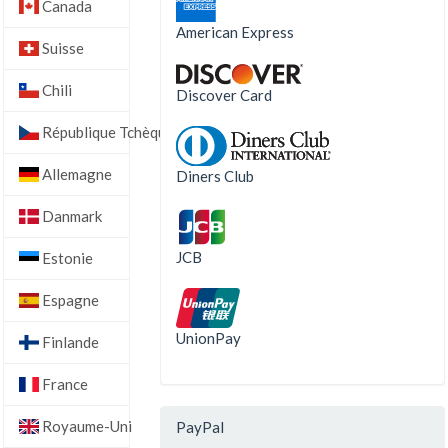
Canada
American Express
Suisse
Chili
Discover Card
République Tchèque
Allemagne
Diners Club
Danmark
JCB
Estonie
Espagne
UnionPay
Finlande
France
Royaume-Uni
PayPal