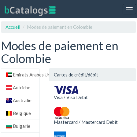
Tog
nav
Accueil
Modes de paiement en Colombie
Modes de paiement en
Colombie
Emirats Arabes Unis
Cartes de crédit/débit
Autriche
Visa / Visa Debit
Australie
Belgique
Mastercard / Mastercard Debit
Bulgarie