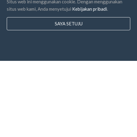
Situs web ini menggunakan cookie. Dengan menggunakan
situs web kami, Anda menyetujui
Kebijakan pribadi
.
SAYA SETUJU
Negara
FAQ
Harga
Blog
Cara Pembayaran
Tambahkan perusahaan Anda
Berlangganan buletin
Saya setuju dengan
Syarat dan Ketentuan
dan
Kebijakan