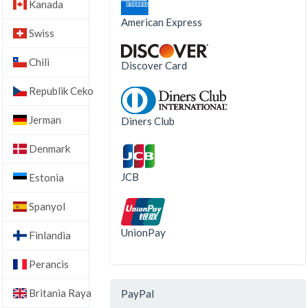
Kanada
American Express
Swiss
Chili
Discover Card
Republik Ceko
Jerman
Diners Club
Denmark
JCB
Estonia
Spanyol
UnionPay
Finlandia
Perancis
Britania Raya
PayPal