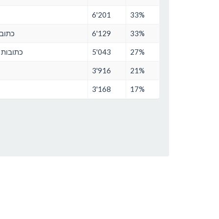
6'201
33%
33%
6'129
כתובו
27%
5'043
כתובות 
3'916
21%
3'168
17%