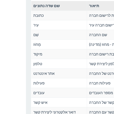
תיאור
שם שדה נתונים
 לרישום חברה
כתובת
ישום חברה עיר
עִיר
שם החברה
שֵׁם
- מחוז (מדינה)
מָחוֹז
בת רישום חברה
מיקוד
ון ליצירת קשר
טלפון
רנט של החברה
אתר אינטרנט
פעילות חברה
פעילות
מספר העובדים
עובדים
קשר של החברה
איש קשר
 קשר עם החברה
דואר אלקטרוני ליצירת קשר