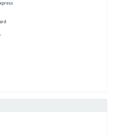
xpress
ard
b