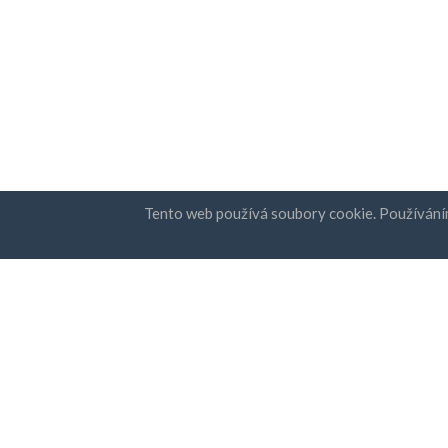
Tento web používá soubory cookie. Používání
Země
Přihláš
FAQ
Ceny
Sou
Zás
Blog
Platební metody
Přidejte svou společnost