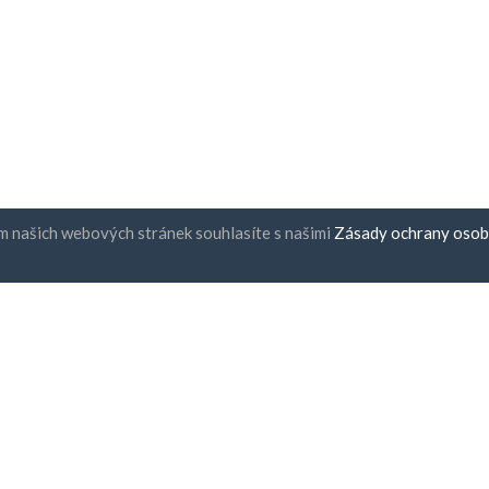
m našich webových stránek souhlasíte s našimi
Zásady ochrany osob
ení k odběru bulletinu
UAB "ID forty six"
Kód společnosti: 302325999
kód DPH: LT100006016113
Gedimino g. 47, 44242 Kaunas,
E-mailem:
support@biz-catalo
hlasím s
Podmínkami
a
adami ochrany osobních údajů
bezpečná platba
hodinové doručení
30denní záruka vrácení pen