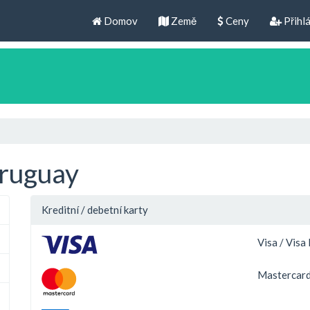
Domov
Země
Ceny
Přihlá
Uruguay
Kreditní / debetní karty
Visa / Visa
Mastercard