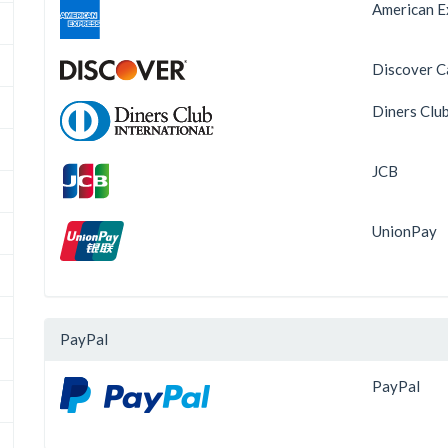
American E
Discover C
Diners Clu
JCB
UnionPay
PayPal
PayPal