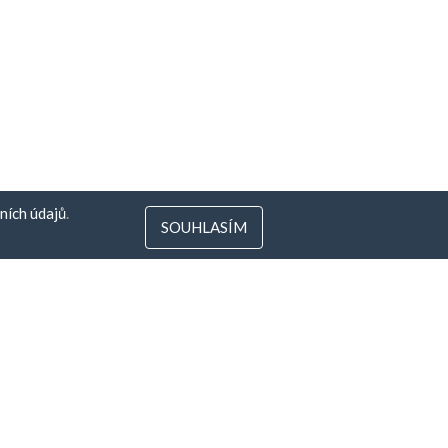
ních údajů
.
SOUHLASÍM
 Litva
gs.com
ěz