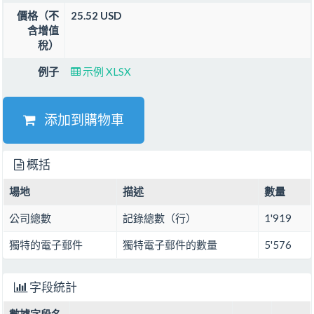
價格（不
25.52 USD
含增值
稅）
例子
示例 XLSX
添加到購物車
概括
場地
描述
數量
公司總數
記錄總數（行）
1'919
獨特的電子郵件
獨特電子郵件的數量
5'576
字段統計