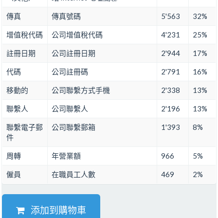
傳真
傳真號碼
5'563
32%
增值稅代碼
公司增值稅代碼
4'231
25%
註冊日期
公司註冊日期
2'944
17%
代碼
公司註冊碼
2'791
16%
移動的
公司聯繫方式手機
2'338
13%
聯繫人
公司聯繫人
2'196
13%
聯繫電子郵
公司聯繫郵箱
1'393
8%
件
周轉
年營業額
966
5%
僱員
在職員工人數
469
2%
添加到購物車