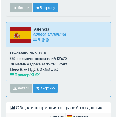
Детали
В корзину
Valencia
адреса эл.почты
@
@
Обновлено:
2026-08-07
Общее количество компаний:
12'670
Уникальные адреса эл.почты:
19'949
Цена (без НДС):
27.83 USD
Пример XLSX
Детали
В корзину
Общая информация о стране базы данных
Страна
Испания