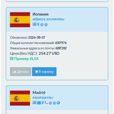
Испания
адреса эл.почты
@
@
Обновлено:
2026-08-07
Общее количество компаний:
600'976
Уникальные адреса эл.почты:
688'282
Цена (без НДС):
254.27 USD
Пример XLSX
Детали
В корзину
Madrid
контакты
@
@