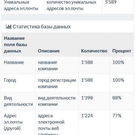
Уникальные
количество уникальных
5'589
адреса эл.почты
адресов эл.почты
Статистика базы данных
Название
поля базы
данных
Описание
Количество
Процент
Название
название
1'588
100%
компании
Город
город регистрации
1'588
100%
компании
Вид
вид деятельности
1'398
88%
деятельности
компании
Адрес
адреса
1'224
77%
эл.почты
электронной
(другой)
почты веб
страницы