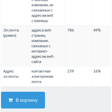
компании, не
связанные с
адресом веб
страницы
Эл.почта
адреса веб-
786
49%
(домен)
страниц
компании,
связаные с
интернет-
адресом веб-
сайта
Адрес
контактная
259
16%
эл.почты
электронная
почта
В корзину