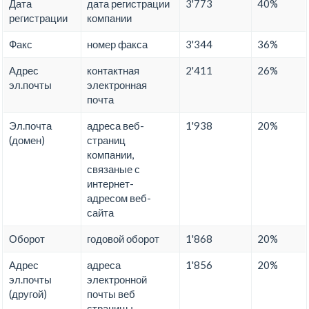
Дата
дата регистрации
3'773
40%
регистрации
компании
Факс
номер факса
3'344
36%
Адрес
контактная
2'411
26%
эл.почты
электронная
почта
Эл.почта
адреса веб-
1'938
20%
(домен)
страниц
компании,
связаные с
интернет-
адресом веб-
сайта
Оборот
годовой оборот
1'868
20%
Адрес
адреса
1'856
20%
эл.почты
электронной
(другой)
почты веб
страницы