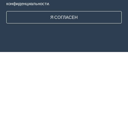
конфиденциальности
.
Я СОГЛАСЕН
Страны
FAQ
Цены
Блог
Способы оплаты
Добавьте свою компанию
Подписка на новостную рассылку