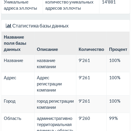
Уникальные
количество уникальных
14'881
адреса эл.почты
адресов эл.почты
Статистика базы данных
Название
поля базы
данных
Описание
Количество
Процент
Название
название
9'261
100%
компании
Адрес
Адрес
9'261
100%
регистрации
компании
Город
город регистрации
9'261
100%
компании
Область
административно
9'260
99%
территориальная
единица - область