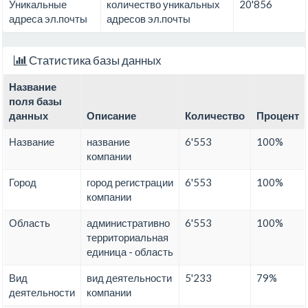
Уникальные
количество уникальных
20'856
адреса эл.почты
адресов эл.почты
Статистика базы данных
Название
поля базы
данных
Описание
Количество
Процент
Название
название
6'553
100%
компании
Город
город регистрации
6'553
100%
компании
Область
административно
6'553
100%
территориальная
единица - область
Вид
вид деятельности
5'233
79%
деятельности
компании