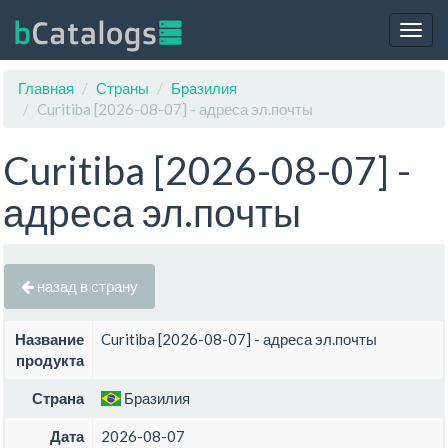
Togg
navig
Главная
Страны
Бразилия
Curitiba [2026-08-07] - адреса эл.почты
Curitiba [2026-08-07] -
адреса эл.почты
назад в страну
Название
Curitiba [2026-08-07] - адреса эл.почты
продукта
Страна
Бразилия
Дата
2026-08-07