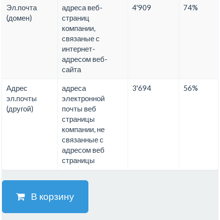
Эл.почта
адреса веб-
4'909
74%
(домен)
страниц
компании,
связаные с
интернет-
адресом веб-
сайта
Адрес
адреса
3'694
56%
эл.почты
электронной
(другой)
почты веб
страницы
компании, не
связанные с
адресом веб
страницы
В корзину