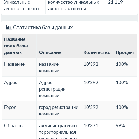
Уникальные
количество уникальных
21'119
адреса эл.почты
адресов эл.почты
Статистика базы данных
Название
поля базы
данных
Описание
Количество
Процент
Название
название
10'392
100%
компании
Адрес
Адрес
10'392
100%
регистрации
компании
Город
город регистрации
10'392
100%
компании
Область
административно
10'371
99%
территориальная
единица - область