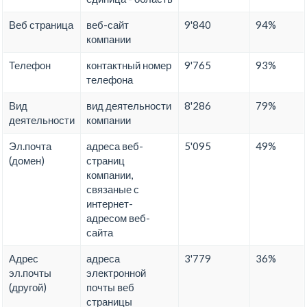
Веб страница
веб-сайт
9'840
94%
компании
Телефон
контактный номер
9'765
93%
телефона
Вид
вид деятельности
8'286
79%
деятельности
компании
Эл.почта
адреса веб-
5'095
49%
(домен)
страниц
компании,
связаные с
интернет-
адресом веб-
сайта
Адрес
адреса
3'779
36%
эл.почты
электронной
(другой)
почты веб
страницы