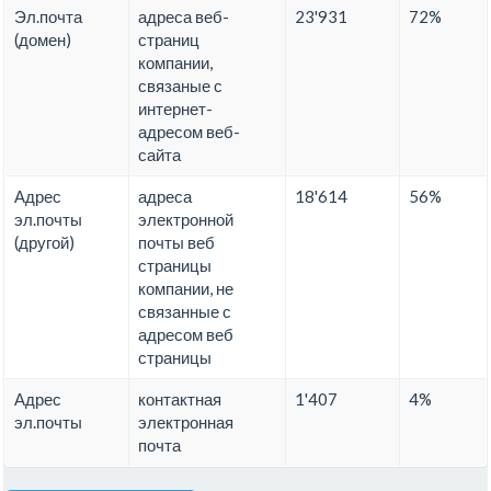
Эл.почта
адреса веб-
23'931
72%
(домен)
страниц
компании,
связаные с
интернет-
адресом веб-
сайта
Адрес
адреса
18'614
56%
эл.почты
электронной
(другой)
почты веб
страницы
компании, не
связанные с
адресом веб
страницы
Адрес
контактная
1'407
4%
эл.почты
электронная
почта