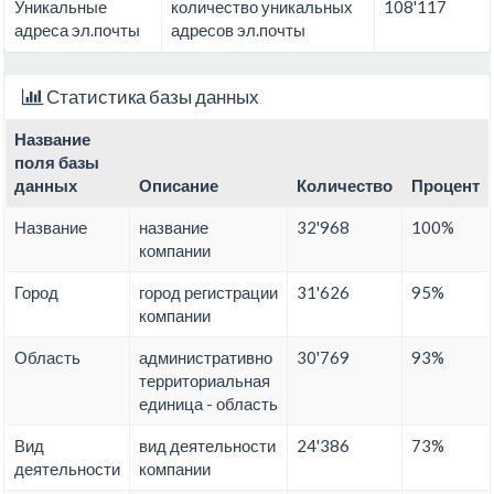
Уникальные
количество уникальных
108'117
адреса эл.почты
адресов эл.почты
Статистика базы данных
Название
поля базы
данных
Описание
Количество
Процент
Название
название
32'968
100%
компании
Город
город регистрации
31'626
95%
компании
Область
административно
30'769
93%
территориальная
единица - область
Вид
вид деятельности
24'386
73%
деятельности
компании