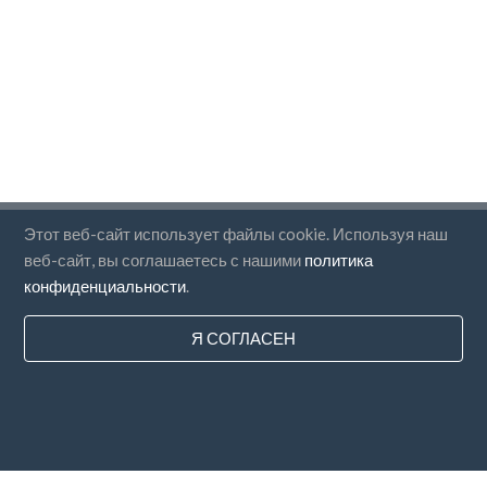
Этот веб-сайт использует файлы cookie. Используя наш
Страны
веб-сайт, вы соглашаетесь с нашими
политика
FAQ
конфиденциальности
.
Цены
Я СОГЛАСЕН
Блог
Способы оплаты
Добавьте свою компанию