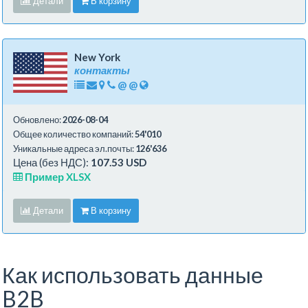
Детали
В корзину
New York
контакты
@
@
Обновлено:
2026-08-04
Общее количество компаний:
54'010
Уникальные адреса эл.почты:
126'636
Цена (без НДС):
107.53 USD
Пример XLSX
Детали
В корзину
Как использовать данные
B2B