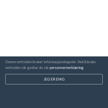
Denne nettsiden bruker informasjonskapsler. Ved å bruke
nettsiden vår godtar du vår
personvernerklæring
.
Land
JEG ER ENIG
FAQ
Prissetting
Blogg