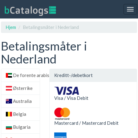
Tog
nav
Hjem
Betalingsmåter i Nederland
Betalingsmåter i
Nederland
De forente arabiske emirater
Kreditt-/debetkort
Østerrike
Visa / Visa Debit
Australia
Belgia
Mastercard / Mastercard Debit
Bulgaria