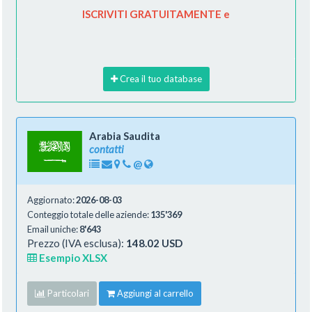
ISCRIVITI GRATUITAMENTE e
Crea il tuo database
Arabia Saudita
contatti
@
Aggiornato:
2026-08-03
Conteggio totale delle aziende:
135'369
Email uniche:
8'643
Prezzo (IVA esclusa):
148.02 USD
Esempio XLSX
Particolari
Aggiungi al carrello