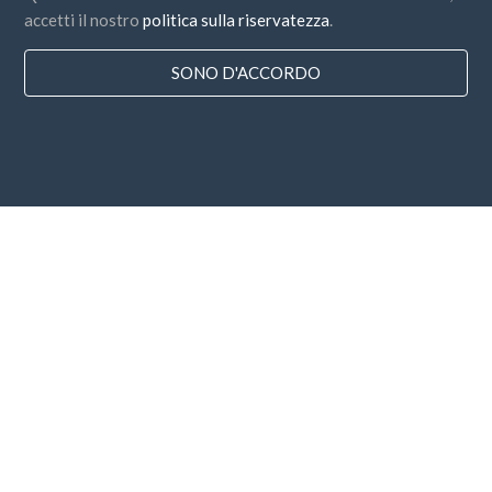
accetti il nostro
politica sulla riservatezza
.
SONO D'ACCORDO
Paesi
FAQ
Prezzo
Blog
Modalità di pagamento
Aggiungi la tua azienda
Sottoscrizione alla Newsletter