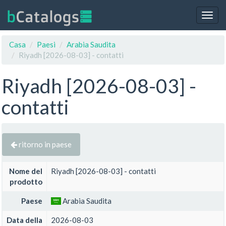
Togg
navig
Casa
Paesi
Arabia Saudita
Riyadh [2026-08-03] - contatti
Riyadh [2026-08-03] -
contatti
ritorno in paese
Nome del
Riyadh [2026-08-03] - contatti
prodotto
Paese
Arabia Saudita
Data della
2026-08-03