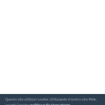
Questo sito utilizza i cookie. Utilizzando il nostro sito Web,
accetti il nostro
politica sulla riservatezza
.