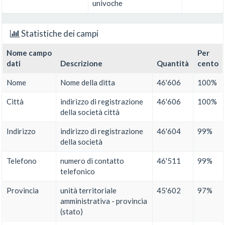
univoche
Statistiche dei campi
Nome campo
Per
dati
Descrizione
Quantità
cento
Nome
Nome della ditta
46'606
100%
Città
indirizzo di registrazione
46'606
100%
della società città
Indirizzo
indirizzo di registrazione
46'604
99%
della società
Telefono
numero di contatto
46'511
99%
telefonico
Provincia
unità territoriale
45'602
97%
amministrativa - provincia
(stato)