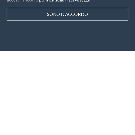
SONO D'ACCORDO
Paesi
FAQ
Prezzo
Blog
Modalità di pagamento
Aggiungi la tua azienda
Sottoscrizione alla Newsletter