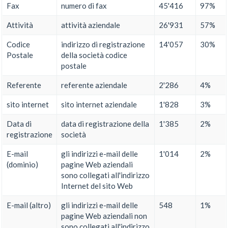
Fax
numero di fax
45'416
97%
Attività
attività aziendale
26'931
57%
Codice
indirizzo di registrazione
14'057
30%
Postale
della società codice
postale
Referente
referente aziendale
2'286
4%
sito internet
sito internet aziendale
1'828
3%
Data di
data di registrazione della
1'385
2%
registrazione
società
E-mail
gli indirizzi e-mail delle
1'014
2%
(dominio)
pagine Web aziendali
sono collegati all'indirizzo
Internet del sito Web
E-mail (altro)
gli indirizzi e-mail delle
548
1%
pagine Web aziendali non
sono collegati all'indirizzo