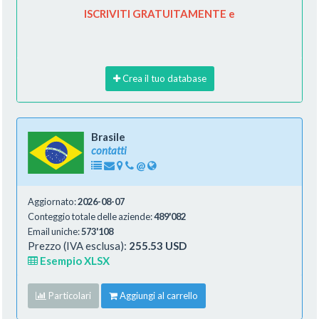
ISCRIVITI GRATUITAMENTE e
Crea il tuo database
Brasile
contatti
@
Aggiornato:
2026-08-07
Conteggio totale delle aziende:
489'082
Email uniche:
573'108
Prezzo (IVA esclusa):
255.53 USD
Esempio XLSX
Particolari
Aggiungi al carrello