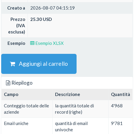
Creato a
2026-08-07 04:15:19
Prezzo
25.30 USD
(IVA
esclusa)
Esempio
Esempio XLSX
Aggiungi al carrello
Riepilogo
Campo
Descrizione
Quantità
Conteggio totale delle
la quantità totale di
4'968
aziende
record (righe)
Email uniche
quantità di email
9'781
univoche