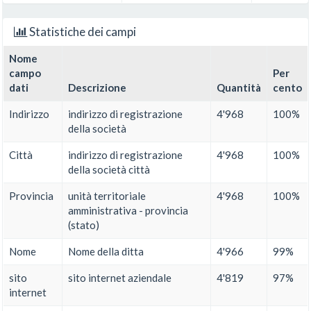
Statistiche dei campi
Nome
campo
Per
dati
Descrizione
Quantità
cento
Indirizzo
indirizzo di registrazione
4'968
100%
della società
Città
indirizzo di registrazione
4'968
100%
della società città
Provincia
unità territoriale
4'968
100%
amministrativa - provincia
(stato)
Nome
Nome della ditta
4'966
99%
sito
sito internet aziendale
4'819
97%
internet