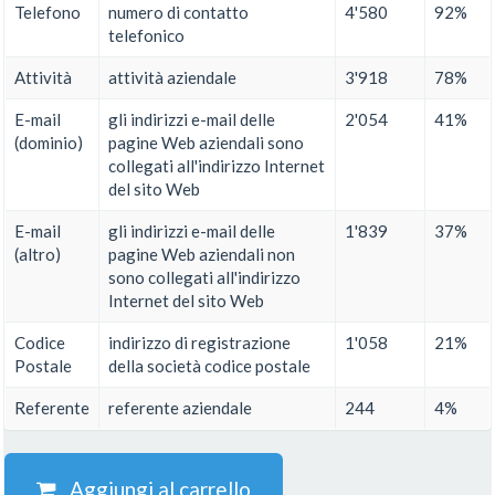
Telefono
numero di contatto
4'580
92%
telefonico
Attività
attività aziendale
3'918
78%
E-mail
gli indirizzi e-mail delle
2'054
41%
(dominio)
pagine Web aziendali sono
collegati all'indirizzo Internet
del sito Web
E-mail
gli indirizzi e-mail delle
1'839
37%
(altro)
pagine Web aziendali non
sono collegati all'indirizzo
Internet del sito Web
Codice
indirizzo di registrazione
1'058
21%
Postale
della società codice postale
Referente
referente aziendale
244
4%
Aggiungi al carrello