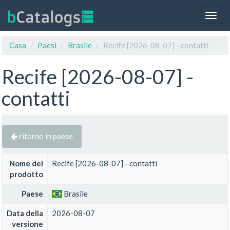
Togg
navig
Casa
Paesi
Brasile
Recife [2026-08-07] - contatti
Recife [2026-08-07] -
contatti
ritorno in paese
Nome del
Recife [2026-08-07] - contatti
prodotto
Paese
Brasile
Data della
2026-08-07
versione