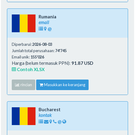
Rumania
email
@
Diperbarui:
2026-08-03
Jumlah total perusahaan:
74'745
Email unik:
155'026
Harga (belum termasuk PPN):
91.87 USD
Contoh XLSX
rincian
Masukkan ke keranjang
Bucharest
kontak
@