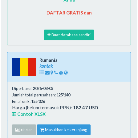
DAFTAR GRATIS dan
Buat database sendiri
Rumania
kontak
@
Diperbarui:
2026-08-03
Jumlah total perusahaan:
125'140
Email unik:
155'026
Harga (belum termasuk PPN):
182.47 USD
Contoh XLSX
rincian
Masukkan ke keranjang