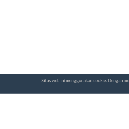
Situs web ini menggunakan cookie. Dengan m
Negara
Berlan
FAQ
Harga
Say
Ket
Blog
Cara Pembayaran