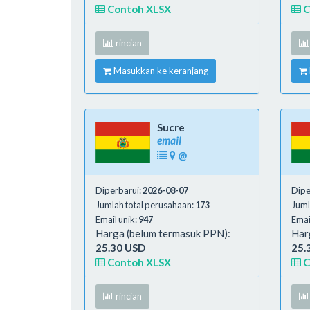
Contoh XLSX
C
rincian
Masukkan ke keranjang
Sucre
email
@
Diperbarui:
2026-08-07
Dipe
Jumlah total perusahaan:
173
Juml
Email unik:
947
Emai
Harga (belum termasuk PPN):
Har
25.30 USD
25.
Contoh XLSX
C
rincian