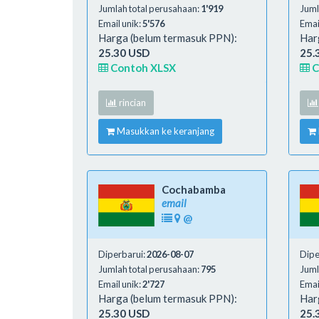
Jumlah total perusahaan:
1'919
Juml
Email unik:
5'576
Emai
Harga (belum termasuk PPN):
Har
25.30 USD
25.
Contoh XLSX
C
rincian
Masukkan ke keranjang
Cochabamba
email
@
Diperbarui:
2026-08-07
Dipe
Jumlah total perusahaan:
795
Juml
Email unik:
2'727
Emai
Harga (belum termasuk PPN):
Har
25.30 USD
25.