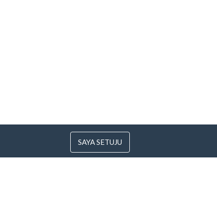
SAYA SETUJU
 Lithuania
com