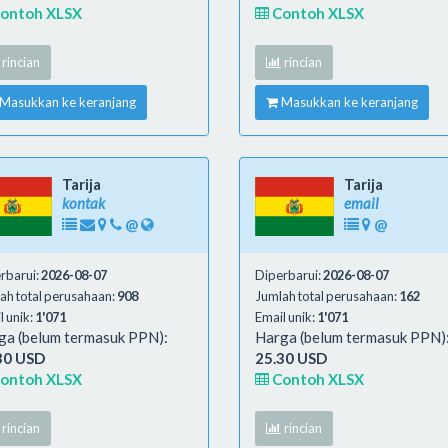
ontoh XLSX
Contoh XLSX
rincian
rincian
Masukkan ke keranjang
Masukkan ke keranjang
Tarija
Tarija
kontak
email
@
@
rbarui:
2026-08-07
Diperbarui:
2026-08-07
ah total perusahaan:
908
Jumlah total perusahaan:
162
l unik:
1'071
Email unik:
1'071
ga (belum termasuk PPN):
Harga (belum termasuk PPN)
30 USD
25.30 USD
ontoh XLSX
Contoh XLSX
rincian
rincian