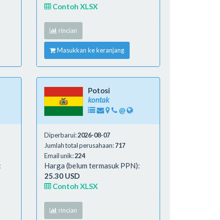
Contoh XLSX
rincian
Masukkan ke keranjang
Potosi
kontak
@
Diperbarui:
2026-08-07
Jumlah total perusahaan:
717
Email unik:
224
:
Harga (belum termasuk PPN):
25.30 USD
Contoh XLSX
rincian