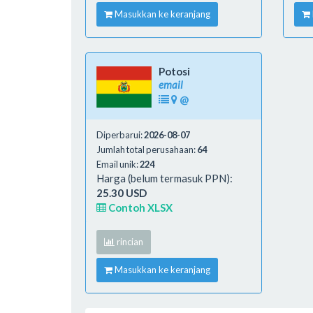
Masukkan ke keranjang
Potosi
email
@
Diperbarui:
2026-08-07
Jumlah total perusahaan:
64
Email unik:
224
Harga (belum termasuk PPN):
25.30 USD
Contoh XLSX
rincian
Masukkan ke keranjang