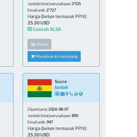
Jumlah total perusahaan:
3'535
Email unik:
2'727
:
Harga (belum termasuk PPN):
25.30 USD
Contoh XLSX
rincian
Masukkan ke keranjang
Sucre
kontak
@
Diperbarui:
2026-08-07
Jumlah total perusahaan:
890
Email unik:
947
:
Harga (belum termasuk PPN):
25.30 USD