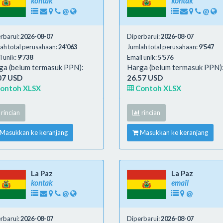
kontak
kontak
@
@
rbarui:
2026-08-07
Diperbarui:
2026-08-07
ah total perusahaan:
24'063
Jumlah total perusahaan:
9'547
l unik:
9'738
Email unik:
5'576
ga (belum termasuk PPN):
Harga (belum termasuk PPN)
07 USD
26.57 USD
ontoh XLSX
Contoh XLSX
rincian
rincian
Masukkan ke keranjang
Masukkan ke keranjang
La Paz
La Paz
kontak
email
@
@
rbarui:
2026-08-07
Diperbarui:
2026-08-07