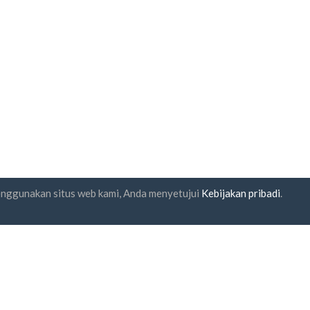
enggunakan situs web kami, Anda menyetujui
Kebijakan pribadi
.
gganan buletin
UAB "ID forty six"
Kode perusahaan: 302325999
kode PPN: LT100006016113
Gedimino g. 47, 44242 Kaunas,
Surel:
support@biz-catalogs.
a setuju dengan
Syarat dan
entuan
dan
Kebijakan Privasi
Pembayaran yang aman