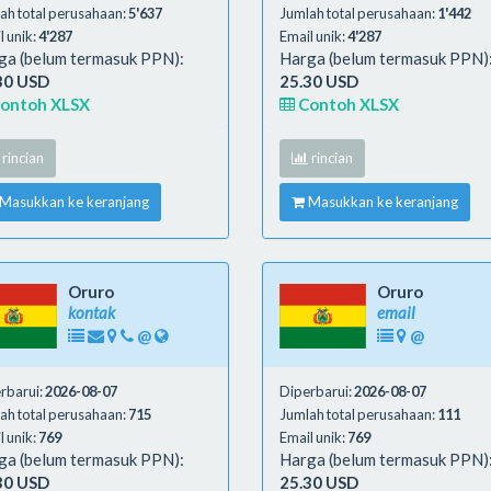
ah total perusahaan:
5'637
Jumlah total perusahaan:
1'442
l unik:
4'287
Email unik:
4'287
ga (belum termasuk PPN):
Harga (belum termasuk PPN)
30 USD
25.30 USD
ontoh XLSX
Contoh XLSX
rincian
rincian
Masukkan ke keranjang
Masukkan ke keranjang
Oruro
Oruro
kontak
email
@
@
rbarui:
2026-08-07
Diperbarui:
2026-08-07
ah total perusahaan:
715
Jumlah total perusahaan:
111
l unik:
769
Email unik:
769
ga (belum termasuk PPN):
Harga (belum termasuk PPN)
30 USD
25.30 USD