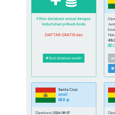
Filter database sesuai dengan
Dipe
kebutuhan pribadi Anda
Juml
Emai
DAFTAR GRATIS dan
Har
48.
C
Buat database sendiri
Santa Cruz
email
@
Diperbarui:
2026-08-07
Dipe