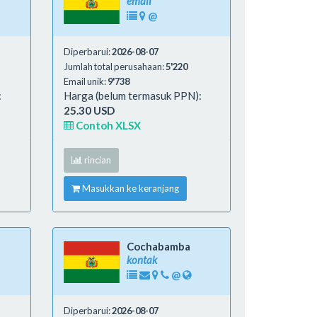
email
@
Diperbarui:
2026-08-07
Jumlah total perusahaan:
5'220
Email unik:
9'738
:
Harga (belum termasuk PPN):
25.30 USD
Contoh XLSX
rincian
Masukkan ke keranjang
Cochabamba
kontak
@
Diperbarui:
2026-08-07