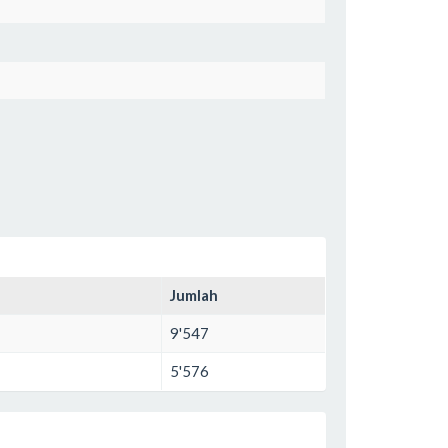
Jumlah
9'547
5'576