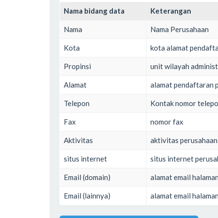
Nama bidang data
Keterangan
Nama
Nama Perusahaan
Kota
kota alamat pendaft
Propinsi
unit wilayah administ
Alamat
alamat pendaftaran 
Telepon
Kontak nomor telep
Fax
nomor fax
Aktivitas
aktivitas perusahaan
situs internet
situs internet perus
Email (domain)
alamat email halama
Email (lainnya)
alamat email halaman