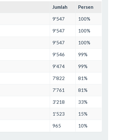
Jumlah
Persen
9'547
100%
9'547
100%
9'547
100%
9'546
99%
9'474
99%
7'822
81%
7'761
81%
3'218
33%
1'523
15%
965
10%