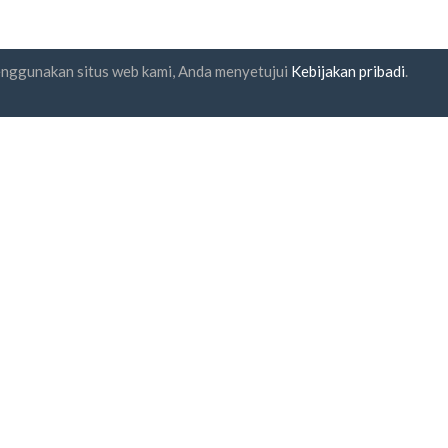
enggunakan situs web kami, Anda menyetujui
Kebijakan pribadi
.
gganan buletin
UAB "ID forty six"
Kode perusahaan: 302325999
kode PPN: LT100006016113
Gedimino g. 47, 44242 Kaunas,
Surel:
support@biz-catalogs.
a setuju dengan
Syarat dan
entuan
dan
Kebijakan Privasi
Pembayaran yang aman
pengiriman satu jam
Garansi uang kembali 30 har