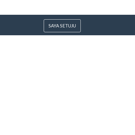
SAYA SETUJU
 Lithuania
com
i
Semua metode
pembayaran »