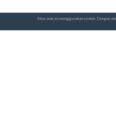
Situs web ini menggunakan cookie. Dengan m
Negara
Berlan
FAQ
Harga
Say
Ket
Blog
Cara Pembayaran
Tambahkan perusahaan Anda
© Business Contacts Database 2012 - 2026