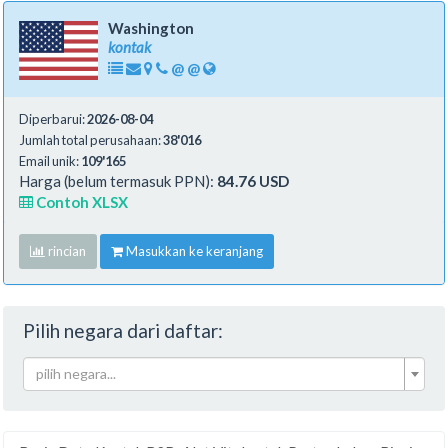
Washington
kontak
@
@
Diperbarui:
2026-08-04
Jumlah total perusahaan:
38'016
Email unik:
109'165
Harga (belum termasuk PPN):
84.76 USD
Contoh XLSX
rincian
Masukkan ke keranjang
Pilih negara dari daftar:
pilih negara...