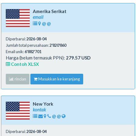
Amerika Serikat
email
@
@
Diperbarui:
2026-08-04
Jumlah total perusahaan:
2'820'860
Email unik:
6'882'701
Harga (belum termasuk PPN):
279.57 USD
Contoh XLSX
rincian
Masukkan ke keranjang
New York
kontak
@
@
Diperbarui:
2026-08-04