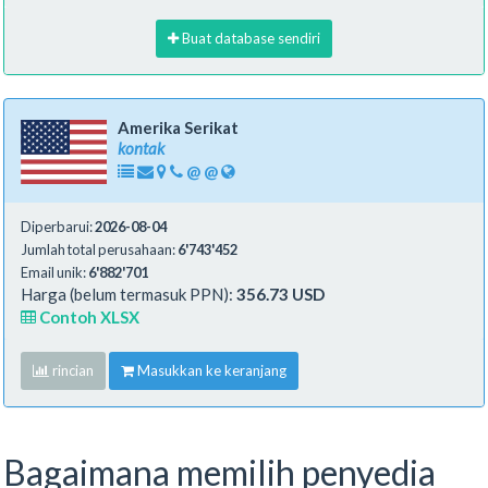
Buat database sendiri
Amerika Serikat
kontak
@
@
Diperbarui:
2026-08-04
Jumlah total perusahaan:
6'743'452
Email unik:
6'882'701
Harga (belum termasuk PPN):
356.73 USD
Contoh XLSX
rincian
Masukkan ke keranjang
Bagaimana memilih penyedia